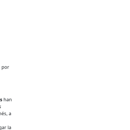
o por
s
han
s
nés, a
gar la