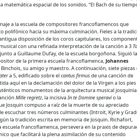
a matemática espacial de los sonidos. “El Bach de su tiempo
naje a la escuela de compositores francoflamencos que
to polifónico hacia su máxima culminación. Fieles a la tradi
a antigua disposición de los coros capitulares, los componen
musical con una refinada interpretación de la canción a 3
T
, junto a Guillaume Dufay, de la escuela borgoñona. Siguió l
ositor de la primera escuela francoflamenca,
Johannes
Binchois, su amigo y maestro. A continuación, siete piezas
ater
a 5, edificado sobre el
cantus firmus
de una canción de
ida aquí en la declamación del dolor de la Virgen a los pies
uténticos monumentos de la arquitectura musical josquini
canción
Mille regretz
, la incisiva
In te Domine speravi
o la
ue Josquin compuso a raíz de la muerte de su apreciado
e escuchar tres números culminantes (Introit, Kyrie y Grad
egún la tradición escrita en memoria de Josquin. Richafort,
a escuela francoflamenca, persevera en la praxis de depura
nico que facilitará la plena asimilación de su contenido