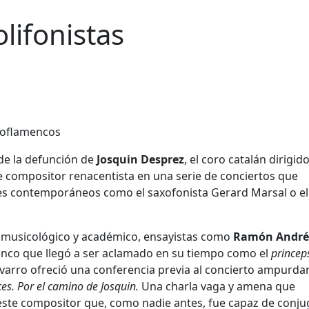
olifonistas
 de la defunción de
Josquin Desprez
, el coro catalán dirigid
te compositor renacentista en una serie de conciertos que
es contemporáneos como el saxofonista Gerard Marsal o el
o musicológico y académico, ensayistas como
Ramón André
enco que llegó a ser aclamado en su tiempo como el
princep
avarro ofreció una conferencia previa al concierto ampurda
ces. Por el camino de Josquin.
Una charla vaga y amena que
e este compositor que, como nadie antes, fue capaz de conju