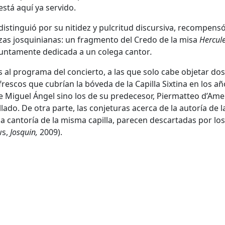
está aquí ya servido.
istinguió por su nitidez y pulcritud discursiva, recompensó
zas josquinianas: un fragmento del Credo de la misa
Hercul
suntamente dedicada a un colega cantor
.
s al programa del concierto, a las que solo cabe objetar dos
 frescos que cubrían la bóveda de la Capilla Sixtina en los a
e Miguel Ángel sino los de su predecesor, Piermatteo d’Amel
do. De otra parte, las conjeturas acerca de la autoría de l
la cantoría de la misma capilla, parecen descartadas por los
ws,
Josquin,
2009).