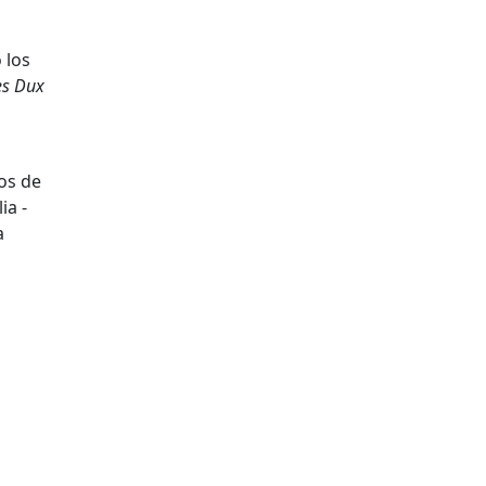
 los
es Dux
ños de
ia -
a