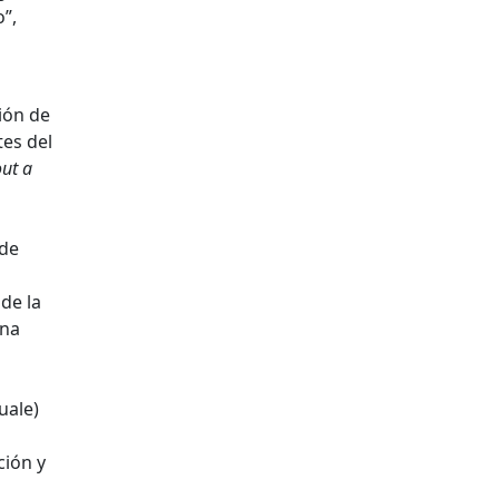
”,
ción de
tes del
out a
a
 de
 de la
ana
uale)
ción y