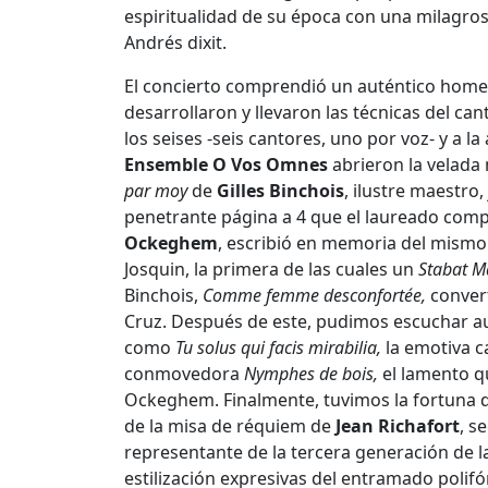
espiritualidad de su época con una milagros
Andrés dixit.
El concierto comprendió un auténtico home
desarrollaron y llevaron las técnicas del can
los seises -seis cantores, uno por voz- y a l
Ensemble O Vos Omnes
abrieron la velada 
par moy
de
Gilles Binchois
, ilustre maestro
penetrante página a 4 que el laureado comp
Ockeghem
, escribió en memoria del mismo 
Josquin, la primera de las cuales un
Stabat M
Binchois,
Comme femme desconfortée,
convert
Cruz. Después de este, pudimos escuchar a
como
Tu solus qui facis mirabilia,
la emotiva 
conmovedora
Nymphes de bois,
el lamento q
Ockeghem. Finalmente, tuvimos la fortuna d
de la misa de réquiem de
Jean Richafort
, s
representante de la tercera generación de l
estilización expresivas del entramado polifó