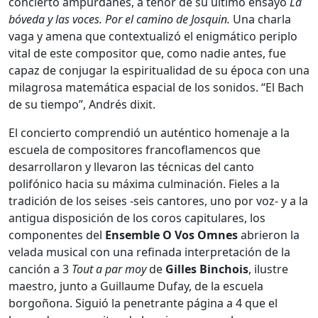
concierto ampurdanés, a tenor de su último ensayo
La
bóveda y las voces. Por el camino de Josquin.
Una charla
vaga y amena que contextualizó el enigmático periplo
vital de este compositor que, como nadie antes, fue
capaz de conjugar la espiritualidad de su época con una
milagrosa matemática espacial de los sonidos. “El Bach
de su tiempo”, Andrés dixit.
El concierto comprendió un auténtico homenaje a la
escuela de compositores francoflamencos que
desarrollaron y llevaron las técnicas del canto
polifónico hacia su máxima culminación. Fieles a la
tradición de los seises -seis cantores, uno por voz- y a la
antigua disposición de los coros capitulares, los
componentes del
Ensemble O Vos Omnes
abrieron la
velada musical con una refinada interpretación de la
canción a 3
Tout a par moy
de
Gilles Binchois
, ilustre
maestro, junto a Guillaume Dufay, de la escuela
borgoñona. Siguió la penetrante página a 4 que el