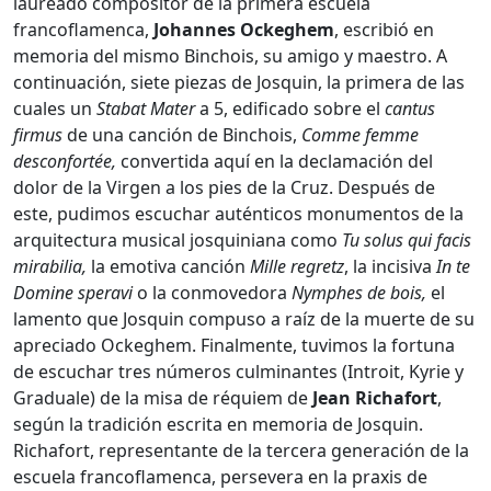
laureado compositor de la primera escuela
francoflamenca,
Johannes Ockeghem
, escribió en
memoria del mismo Binchois, su amigo y maestro. A
continuación, siete piezas de Josquin, la primera de las
cuales un
Stabat Mater
a 5, edificado sobre el
cantus
firmus
de una canción de Binchois,
Comme femme
desconfortée,
convertida aquí en la declamación del
dolor de la Virgen a los pies de la Cruz. Después de
este, pudimos escuchar auténticos monumentos de la
arquitectura musical josquiniana como
Tu solus qui facis
mirabilia,
la emotiva canción
Mille regretz
, la incisiva
In te
Domine speravi
o la conmovedora
Nymphes de bois,
el
lamento que Josquin compuso a raíz de la muerte de su
apreciado Ockeghem. Finalmente, tuvimos la fortuna
de escuchar tres números culminantes (Introit, Kyrie y
Graduale) de la misa de réquiem de
Jean Richafort
,
según la tradición escrita en memoria de Josquin.
Richafort, representante de la tercera generación de la
escuela francoflamenca, persevera en la praxis de