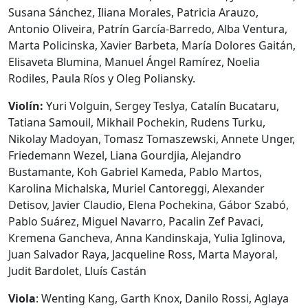
Susana Sánchez, Iliana Morales, Patricia Arauzo,
Antonio Oliveira, Patrín García-Barredo, Alba Ventura,
Marta Policinska, Xavier Barbeta, María Dolores Gaitán,
Elisaveta Blumina, Manuel Ángel Ramírez, Noelia
Rodiles, Paula Ríos y Oleg Poliansky.
Violín:
Yuri Volguin, Sergey Teslya, Catalín Bucataru,
Tatiana Samouil, Mikhail Pochekin, Rudens Turku,
Nikolay Madoyan, Tomasz Tomaszewski, Annete Unger,
Friedemann Wezel, Liana Gourdjia, Alejandro
Bustamante, Koh Gabriel Kameda, Pablo Martos,
Karolina Michalska, Muriel Cantoreggi, Alexander
Detisov, Javier Claudio, Elena Pochekina, Gábor Szabó,
Pablo Suárez, Miguel Navarro, Pacalin Zef Pavaci,
Kremena Gancheva, Anna Kandinskaja, Yulia Iglinova,
Juan Salvador Raya, Jacqueline Ross, Marta Mayoral,
Judit Bardolet, Lluís Castán
Viola
: Wenting Kang, Garth Knox, Danilo Rossi, Aglaya