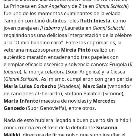
La Princesa en
Sour Angelica
y de Zita en
Gianni Schicchi
)
fue uno de los momentos culminantes de la velada.
También combinó distintos roles
Ruth Iniesta
, como
joven pareja en
Il tabarro
y Lauretta en
Gianni Schicchi
,
regalándonos una deliciosa interpretación de la célebre
aria “O mio babbino caro”. Entre los coprimarios, la
veterana mezzosoprano
Mireia Pintó
realizó un
auténtico maratón encadenando tres papeles con
ejemplar eficacia escénica y solvencia canora: Frugola (
Il
tabarro
), la monja celadora (Sour Angelica) y la Ciesca
(
Gianni Schicchi)
. Así mismo, cumplieron con gran pericia
María Luisa Corbacho
(Abadesa),
Marc Sala
(vendedor
de canciones / Gherardo), Stefano Palatchi (Simone),
Marta Infante
(maestra de novicias) y
Mercedes
Gancedo
(Suor Genovieffa), entre otros.
Nada de esto hubiera llegado a buen puerto sin la hábil
concurrencia en el foso de la debutante
Susanna
Mälkki
, directora de firme pulso que supo insuflar el