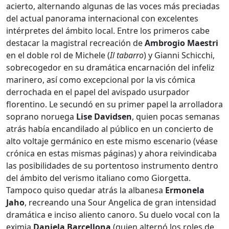
acierto, alternando algunas de las voces más preciadas
del actual panorama internacional con excelentes
intérpretes del ámbito local. Entre los primeros cabe
destacar la magistral recreación de
Ambrogio Maestri
en el doble rol de Michele (
Il tabarro
) y Gianni Schicchi,
sobrecogedor en su dramática encarnación del infeliz
marinero, así como excepcional por la vis cómica
derrochada en el papel del avispado usurpador
florentino. Le secundó en su primer papel la arrolladora
soprano noruega
Lise Davidsen
, quien pocas semanas
atrás había encandilado al público en un concierto de
alto voltaje germánico en este mismo escenario (véase
crónica en estas mismas páginas) y ahora reivindicaba
las posibilidades de su portentoso instrumento dentro
del ámbito del verismo italiano como Giorgetta.
Tampoco quiso quedar atrás la albanesa
Ermonela
Jaho
, recreando una Sour Angelica de gran intensidad
dramática e inciso aliento canoro. Su duelo vocal con la
eximia
Daniela Barcellona
(quien alternó los roles de