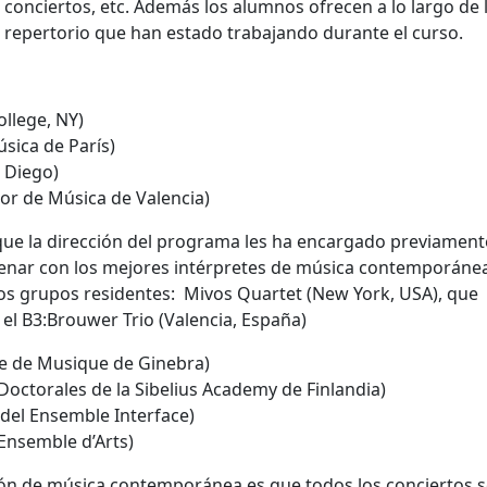
conciertos, etc. Además los alumnos ofrecen a lo largo de 
 repertorio que han estado trabajando durante el curso.
ollege, NY)
sica de París)
n Diego)
or de Música de Valencia)
ue la dirección del programa les ha encargado previament
renar con los mejores intérpretes de música contemporánea
os grupos residentes: Mivos Quartet (New York, USA), que
 el B3:Brouwer Trio (Valencia, España)
le de Musique de Ginebra)
octorales de la Sibelius Academy de Finlandia)
a del Ensemble Interface)
Ensemble d’Arts)
ión de música contemporánea es que todos los conciertos 