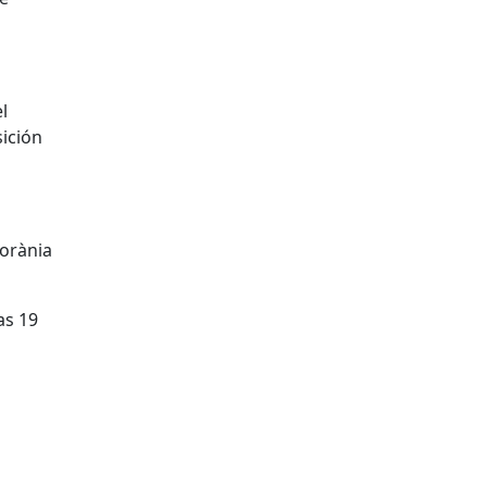
l
ición
porània
as 19