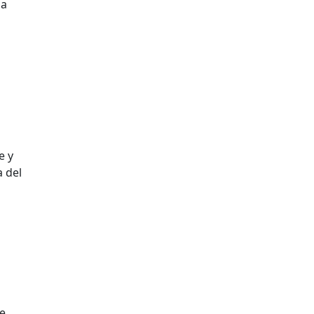
la
e y
 del
se