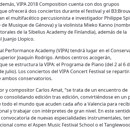
 Además, VIPA 2018 Composition cuenta con dos grupos
que ofrecerá dos conciertos durante el festival y el B3:Bro
ran el multifacético percusionista e investigador Philippe Sp
e de Musique de Génova) y la violinista Mieko Kanno (nomb
orales de la Sibelius Academy de Finlandia), además de la
l Juanjo Llopico.
onal Performance Academy (VIPA) tendrá lugar en el Conserv
 Superior Joaquín Rodrigo. Ambos centros acogerán,
e se estructura la VIPA: el Programa de Piano (del 2 al 6 de
 julio). Los conciertos del VIPA Concert Festival se reparti
de ambos conservatorios.
ector y compositor Carlos Amat, “se trata de un encuentro de
o consolidando edición tras edición, convirtiéndose en un
e todo el mundo que acuden cada año a Valencia para recib
al y trabajar con intérpretes de gran nivel. En este sentido
la convocatoria de nuevas especialidades instrumentales, te
acional como el Aspen Music Festival School o el Tanglewoo