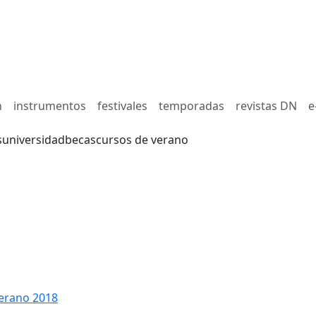
n
instrumentos
festivales
temporadas
revistas DN
e
s
universidad
becas
cursos de verano
erano 2018