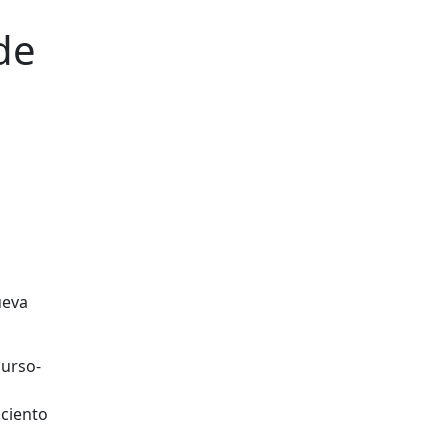
de
curso-
 ciento