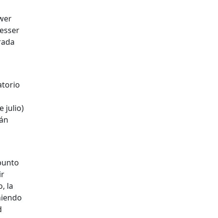
uwer
iesser
rada
atorio
 julio)
rán
 punto
ir
, la
niendo
d