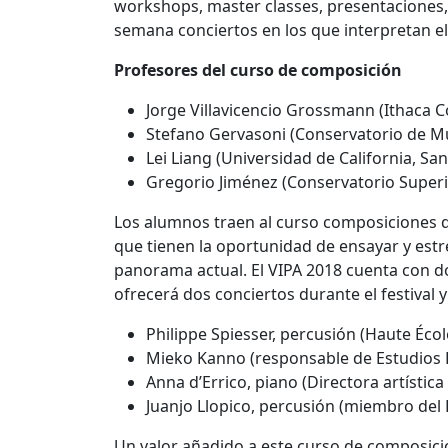
workshops, master classes, presentaciones, 
semana conciertos en los que interpretan el
Profesores del curso de composición
Jorge Villavicencio Grossmann (Ithaca C
Stefano Gervasoni (Conservatorio de Mú
Lei Liang (Universidad de California, Sa
Gregorio Jiménez (Conservatorio Superi
Los alumnos traen al curso composiciones q
que tienen la oportunidad de ensayar y est
panorama actual. El VIPA 2018 cuenta con d
ofrecerá dos conciertos durante el festival y
Philippe Spiesser, percusión (Haute Éco
Mieko Kanno (responsable de Estudios D
Anna d’Errico, piano (Directora artístic
Juanjo Llopico, percusión (miembro del 
Un valor añadido a este curso de composic