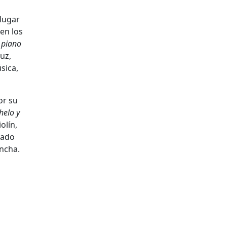
lugar
en los
 piano
uz,
sica,
or su
helo y
olín,
sado
ncha.