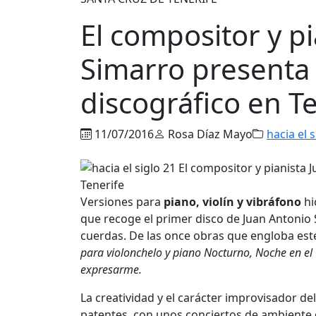
El compositor y p
Simarro presenta 
discográfico en T
11/07/2016
Rosa Díaz Mayo
hacia el s
Versiones para
piano, violín y vibráfono
hi
que recoge el primer disco de Juan Antonio
cuerdas. De las once obras que engloba es
para violonchelo y piano Nocturno, Noche en e
expresarme.
La creatividad y el carácter improvisador de
patentes, con unos conciertos de ambiente d