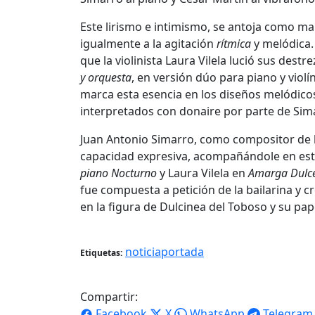
Este lirismo e intimismo, se antoja como m
igualmente a la agitación
rítmica
y melódica.
que la violinista Laura Vilela lució sus dest
y orquesta
, en versión dúo para piano y violí
marca esta esencia en los diseños melódico
interpretados con donaire por parte de Simar
Juan Antonio Simarro, como compositor de la
capacidad expresiva, acompañándole en este
piano Nocturno
y Laura Vilela en
Amarga Dulc
fue compuesta a petición de la bailarina y
en la figura de Dulcinea del Toboso y su p
noticiaportada
Etiquetas:
Compartir:
Facebook
X
WhatsApp
Telegram