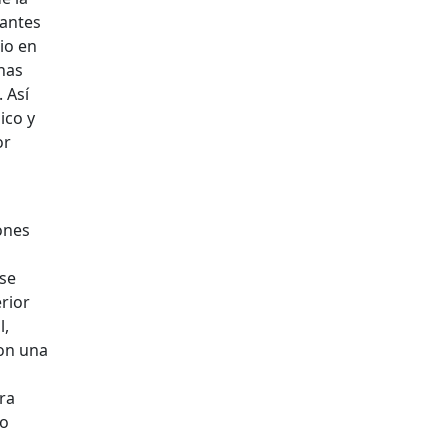
 antes
io en
unas
. Así
ico y
or
ones
 se
rior
l,
con una
ara
io