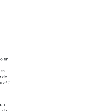
nes
o de
o nº 1
ron
e la