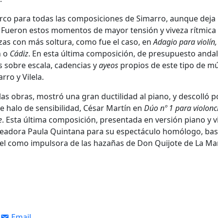
arco para todas las composiciones de Simarro, aunque deja 
 Fueron estos momentos de mayor tensión y viveza rítmica 
rezas con más soltura, como fue el caso, en
Adagio para violín,
n o
Cádiz
. En esta última composición, de presupuesto andal
s sobre escala, cadencias y
ayeos
propios de este tipo de mú
ro y Vilela.
s obras, mostró una gran ductilidad al piano, y descolló p
 halo de sensibilidad, César Martín en
Dúo nº 1 para violonc
e
. Esta última composición, presentada en versión piano y vi
 creadora Paula Quintana para su espectáculo homólogo, ba
apel como impulsora de las hazañas de Don Quijote de La Ma
Email