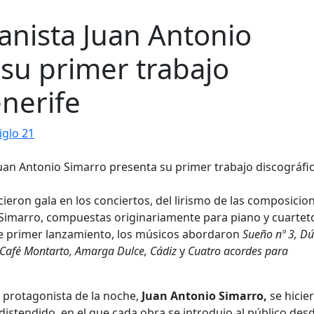
ianista Juan Antonio
su primer trabajo
enerife
iglo 21
cieron gala en los conciertos, del lirismo de las composicio
 Simarro, compuestas originariamente para piano y cuartet
te primer lanzamiento, los músicos abordaron
Sueño nº 3, Dú
l Café Montarto, Amarga Dulce, Cádiz
y
Cuatro acordes para
l protagonista de la noche,
Juan Antonio Simarro,
se hicie
istendido, en el que cada obra se introdujo al público desd