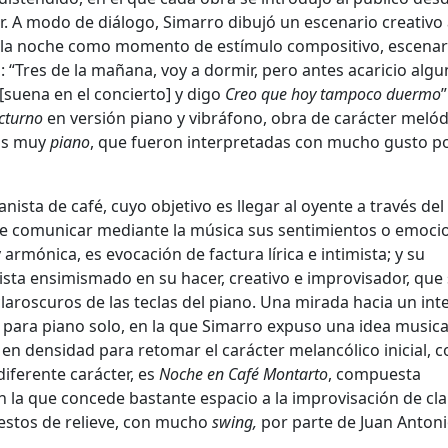
. A modo de diálogo, Simarro dibujó un escenario creativo
e la noche como momento de estímulo compositivo, escenar
: “Tres de la mañana, voy a dormir, pero antes acaricio alg
[suena en el concierto] y digo
Creo que hoy tampoco duermo
”
cturno
en versión piano y vibráfono, obra de carácter melód
as muy
piano
, que fueron interpretadas con mucho gusto p
ista de café, cuyo objetivo es llegar al oyente a través del
 de comunicar mediante la música sus sentimientos o emoci
 armónica, es evocación de factura lírica e intimista; y su
nista ensimismado en su hacer, creativo e improvisador, que
laroscuros de las teclas del piano. Una mirada hacia un inte
, para piano solo, en la que Simarro expuso una idea musica
 en densidad para retomar el carácter melancólico inicial, 
diferente carácter, es
Noche en Café Montarto
, compuesta
 en la que concede bastante espacio a la improvisación de cl
uestos de relieve, con mucho
swing,
por parte de Juan Anton
.