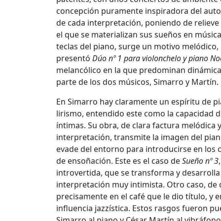
concepción puramente inspiradora del autor
de cada interpretación, poniendo de reliev
el que se materializan sus sueños en música
teclas del piano, surge un motivo melódico, 
presentó
Dúo nº 1 para violonchelo y piano No
melancólico en la que predominan dinámic
parte de los dos músicos, Simarro y Martín.
En Simarro hay claramente un espíritu de pian
lirismo, entendido este como la capacidad
íntimas. Su obra, de clara factura melódica y
interpretación, transmite la imagen del pia
evade del entorno para introducirse en los c
de ensoñación. Este es el caso de
Sueño nº 3
introvertida, que se transforma y desarrolla
interpretación muy intimista. Otro caso, de 
precisamente en el café que le dio título, y
influencia jazzística. Estos rasgos fueron p
Simarro al piano y César Martín al vibráfono