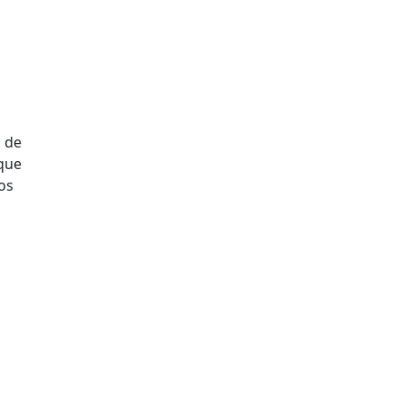
o de
 que
os