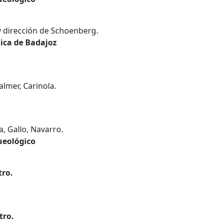
 y dirección de Schoenberg.
sica de Badajoz
almer, Carinola.
, Gallo, Navarro.
ueológico
tro.
tro.