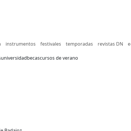
n
instrumentos
festivales
temporadas
revistas DN
e
s
universidad
becas
cursos de verano
de Badajoz