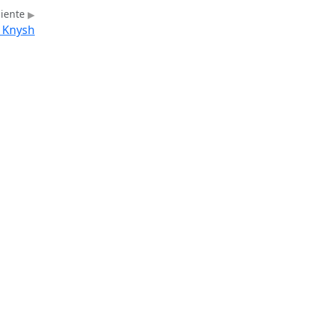
uiente
y Knysh