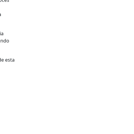
voces
a
ia
ando
de esta