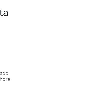
ta
rado
Shore