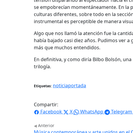
tensión disparando al espectador hacia el cl
se empobrecían momentáneamente. En la pa
culturas diferentes, sobre todo en la secció
instrumental es perceptible de manera visua
Algo que nos llamó la atención fue la canti
había bajado casi diez años. Pudimos ver a
más que muchos entendidos.
En definitiva, y como diría Bilbo Bolsón, u
trilogía.
noticiaportada
Etiquetas:
Compartir:
Facebook
X
WhatsApp
Telegram
Anterior
Música contemporánea y arte unidos en el Ce