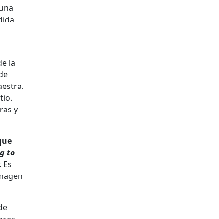
 una
dida
e la
 de
aestra.
tio.
ras y
que
g to
. Es
imagen
de