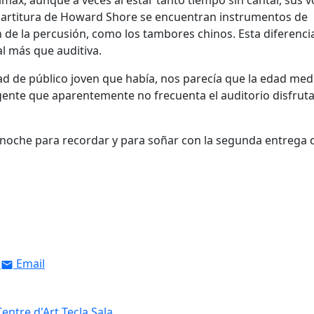
imax, aunque a veces al estar tanto tiempo sin cantar, sus 
rtitura de Howard Shore se encuentran instrumentos de
n de la percusión, como los tambores chinos. Esta diferenci
l más que auditiva.
dad de público joven que había, nos parecía que la edad med
 gente que aparentemente no frecuenta el auditorio disfrut
na noche para recordar y para soñar con la segunda entrega 
Email
ntre d'Art Tecla Sala