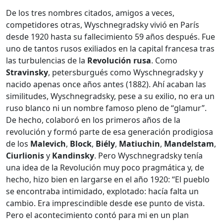
De los tres nombres citados, amigos a veces,
competidores otras, Wyschnegradsky vivió en París
desde 1920 hasta su fallecimiento 59 años después. Fue
uno de tantos rusos exiliados en la capital francesa tras
las turbulencias de la
Revolución rusa
. Como
Stravinsky
, petersburgués como Wyschnegradsky y
nacido apenas once años antes (1882). Ahí acaban las
similitudes, Wyschnegradsky, pese a su exilio, no era un
ruso blanco ni un nombre famoso pleno de “glamur”.
De hecho, colaboró en los primeros años de la
revolución y formó parte de esa generación prodigiosa
de los
Malevich
,
Block
,
Biély
,
Matiuchin
,
Mandelstam
,
Ciurlionis
y
Kandinsky
. Pero Wyschnegradsky tenía
una idea de la Revolución muy poco pragmática y, de
hecho, hizo bien en largarse en el año 1920: “El pueblo
se encontraba intimidado, explotado: hacía falta un
cambio. Era imprescindible desde ese punto de vista.
Pero el acontecimiento contó para mi en un plan