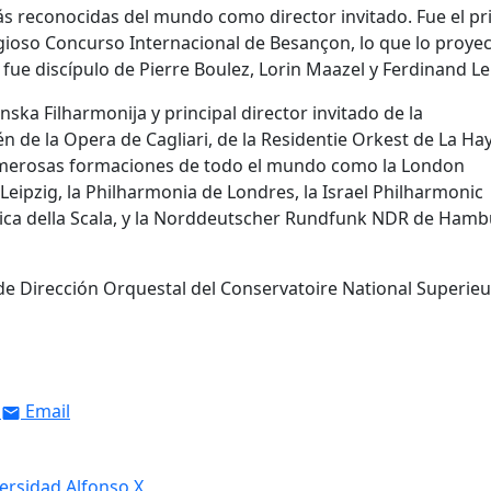
ás reconocidas del mundo como director invitado. Fue el p
gioso Concurso Internacional de Besançon, lo que lo proye
 fue discípulo de Pierre Boulez, Lorin Maazel y Ferdinand Lei
venska Filharmonija y principal director invitado de la
n de la Opera de Cagliari, de la Residentie Orkest de La Ha
umerosas formaciones de todo el mundo como la London
ipzig, la Philharmonia de Londres, la Israel Philharmonic
onica della Scala, y la Norddeutscher Rundfunk NDR de Hamb
de Dirección Orquestal del Conservatoire National Superieu
Email
versidad Alfonso X