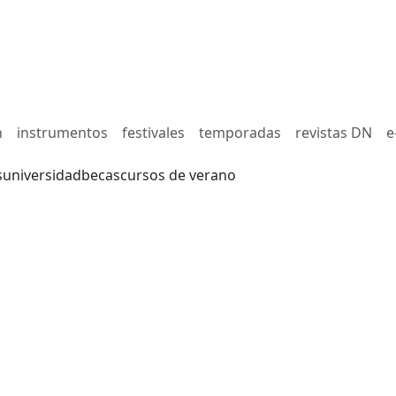
n
instrumentos
festivales
temporadas
revistas DN
e
s
universidad
becas
cursos de verano