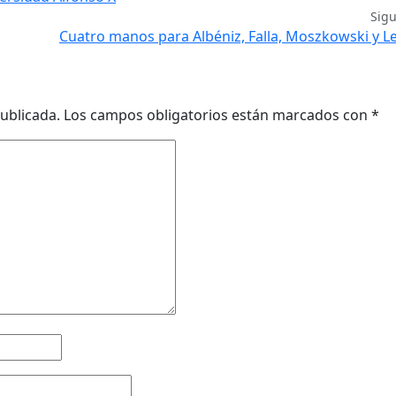
Sig
Cuatro manos para Albéniz, Falla, Moszkowski y 
ublicada.
Los campos obligatorios están marcados con
*