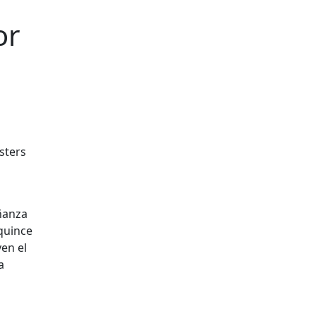
or
sters
eñanza
 quince
yen el
a