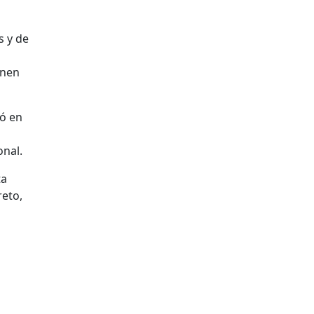
s y de
enen
ió en
onal.
ta
reto,