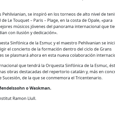
hlivianian, se inspiró en los torneos de alto nivel de teni
 de Le Touquet – Paris – Plage, en la costa de Opale, «para
mejores músicos jóvenes del panorama internacional que ti
dian con ilusión y dedicación».
esta Sinfónica de la Esmuc y el maestro Pehlivanian se inic
igir el concierto de la formación dentro del ciclo de Grans
es se plasmará ahora en esta nueva colaboración internaci
ernacional que tendrá la Orquesta Sinfónica de la Esmuc, és
unas obras destacadas del repertorio catalán y, más en conc
e Sucesión, de la que se conmemora el Tricentenario.
, Mendelssohn o Waskman.
nstitut Ramon Llull.