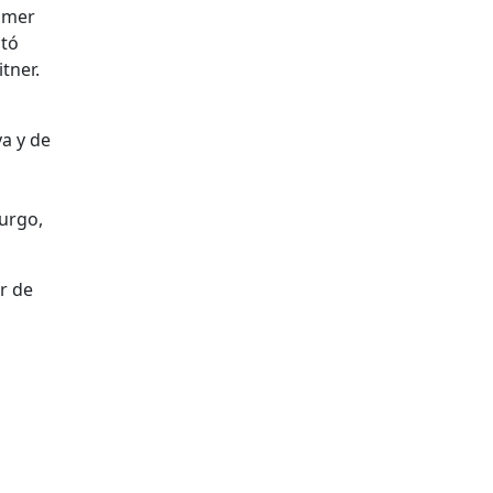
rimer
ctó
tner.
ya y de
urgo,
r de