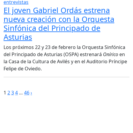
entrevistas
El joven Gabriel Ordás estrena
nueva creación con la Orquesta
Sinfónica del Principado de
Asturias
Los próximos 22 y 23 de febrero la Orquesta Sinfónica
del Principado de Asturias (OSPA) estrenará
Onírico
en
la Casa de la Cultura de Avilés y en el Auditorio Príncipe
Felipe de Oviedo.
Paginación
1
2
3
4
…
46
›
de
entradas