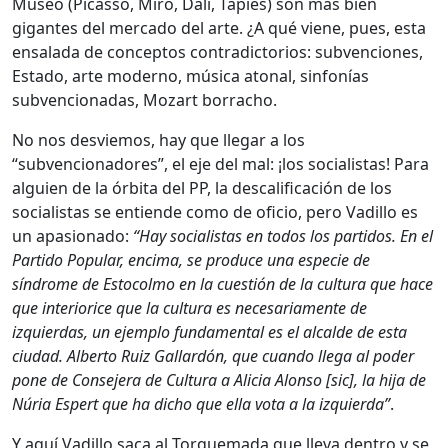
Museo (Picasso, Miró, Dalí, Tàpies) son más bien
gigantes del mercado del arte. ¿A qué viene, pues, esta
ensalada de conceptos contradictorios: subvenciones,
Estado, arte moderno, música atonal, sinfonías
subvencionadas, Mozart borracho.
No nos desviemos, hay que llegar a los
“subvencionadores”, el eje del mal: ¡los socialistas! Para
alguien de la órbita del PP, la descalificación de los
socialistas se entiende como de oficio, pero Vadillo es
un apasionado:
“Hay socialistas en todos los partidos. En el
Partido Popular, encima, se produce una especie de
síndrome de Estocolmo en la cuestión de la cultura que hace
que interiorice que la cultura es necesariamente de
izquierdas, un ejemplo fundamental es el alcalde de esta
ciudad. Alberto Ruiz Gallardón, que cuando llega al poder
pone de Consejera de Cultura a Alicia Alonso [sic], la hija de
Núria Espert que ha dicho que ella vota a la izquierda”
.
Y aquí Vadillo saca al Torquemada que lleva dentro y se