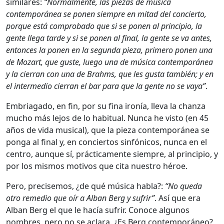
similares:
“Normalmente, las piezas de música
contemporánea se ponen siempre en mitad del concierto,
porque está comprobado que si se ponen al principio, la
gente llega tarde y si se ponen al final, la gente se va antes,
entonces la ponen en la segunda pieza, primero ponen una
de Mozart, que guste, luego una de música contemporánea
y la cierran con una de Brahms, que les gusta también; y en
el intermedio cierran el bar para que la gente no se vaya”
.
Embriagado, en fin, por su fina ironía, lleva la chanza
mucho más lejos de lo habitual. Nunca he visto (en 45
años de vida musical), que la pieza contemporánea se
ponga al final y, en conciertos sinfónicos, nunca en el
centro, aunque sí, prácticamente siempre, al principio, y
por los mismos motivos que cita nuestro héroe.
Pero, precisemos, ¿de qué música habla?:
“No queda
otro remedio que oír a Alban Berg y sufrir”
. Así que era
Alban Berg el que le hacía sufrir. Conoce algunos
nombres, pero no se aclara. ¿Es Berg contemporáneo?