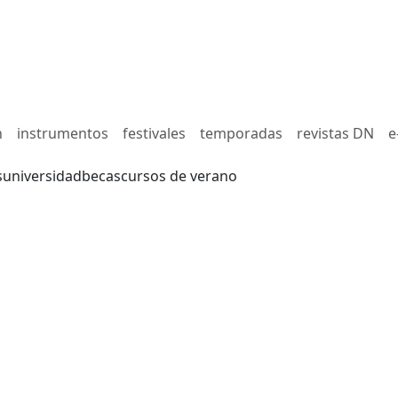
n
instrumentos
festivales
temporadas
revistas DN
e
s
universidad
becas
cursos de verano