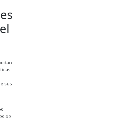
nes
el
puedan
ticas
de sus
es
es de