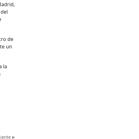
Madrid,
 del
e
tro de
nte un
a la
a
uiente