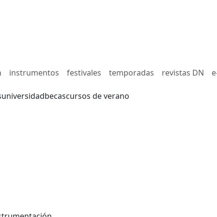
n
instrumentos
festivales
temporadas
revistas DN
e
s
universidad
becas
cursos de verano
nstrumentación