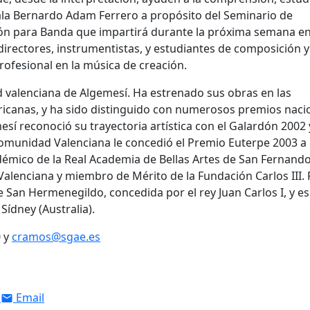
eñala Bernardo Adam Ferrero a propósito del Seminario de
ón para Banda que impartirá durante la próxima semana e
 directores, instrumentistas, y estudiantes de composición y
profesional en la música de creación.
d valenciana de Algemesí. Ha estrenado sus obras en las
ericanas, y ha sido distinguido con numerosos premios naci
sí reconoció su trayectoria artística con el Galardón 2002 
omunidad Valenciana le concedió el Premio Euterpe 2003 a 
démico de la Real Academia de Bellas Artes de San Fernand
Valenciana y miembro de Mérito de la Fundación Carlos III.
 San Hermenegildo, concedida por el rey Juan Carlos I, y es
Sídney (Australia).
0 y
cramos@sgae.es
Email