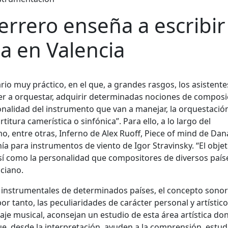
rrero enseña a escribir
a en Valencia
io muy práctico, en el que, a grandes rasgos, los asistente
der a orquestar, adquirir determinadas nociones de compos
sonalidad del instrumento que van a manejar, la orquestació
itura camerística o sinfónica”. Para ello, a lo largo del
o, entre otras, Inferno de Alex Ruoff, Piece of mind de Dan
ía para instrumentos de viento de Igor Stravinsky. “El objet
así como la personalidad que compositores de diversos país
ciano.
las instrumentales de determinados países, el concepto sonor
por tanto, las peculiaridades de carácter personal y artístic
je musical, aconsejan un estudio de esta área artística do
e, desde la interpretación, ayuden a la comprensión, estud