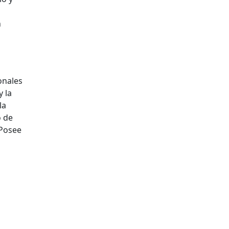
n
onales
y la
la
o de
 Posee