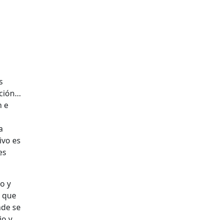
s
ición…
n e
a
ivo es
es
o y
o que
nde se
io y