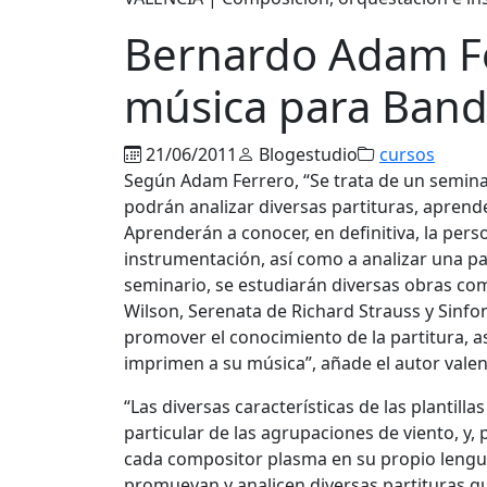
Bernardo Adam Fe
música para Band
21/06/2011
Blogestudio
cursos
Según Adam Ferrero, “Se trata de un seminar
podrán analizar diversas partituras, apren
Aprenderán a conocer, en definitiva, la per
instrumentación, así como a analizar una part
seminario, se estudiarán diversas obras com
Wilson, Serenata de Richard Strauss y Sinfon
promover el conocimiento de la partitura, 
imprimen a su música”, añade el autor valen
“Las diversas características de las plantil
particular de las agrupaciones de viento, y, 
cada compositor plasma en su propio lengua
promuevan y analicen diversas partituras qu