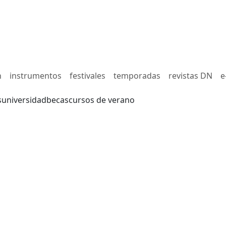
n
instrumentos
festivales
temporadas
revistas DN
e
s
universidad
becas
cursos de verano