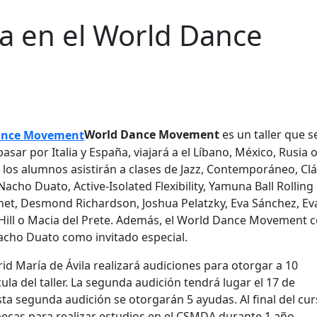
a en el World Dance
World Dance Movement
es un taller que s
sar por Italia y España, viajará a el Líbano, México, Rusia o
 los alumnos asistirán a clases de Jazz, Contemporáneo, Clá
 Nacho Duato, Active-Isolated Flexibility, Yamuna Ball Rolling
net, Desmond Richardson, Joshua Pelatzky, Eva Sánchez, Ev
 Hill o Macia del Prete. Además, el World Dance Movement 
Nacho Duato como invitado especial.
d María de Ávila realizará audiciones para otorgar a 10
la del taller. La segunda audición tendrá lugar el 17 de
ta segunda audición se otorgarán 5 ayudas. Al final del cur
 becas para realizar estudios en el CSMDA durante 1 año.