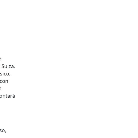
e
 Suiza.
sico,
 con
a
contará
so,