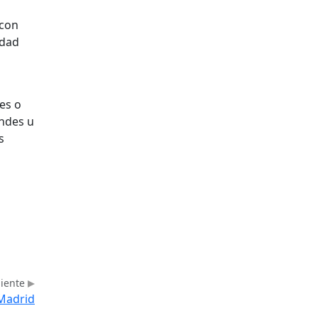
 con
idad
es o
andes u
s
uiente
 Madrid