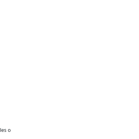
a
les o