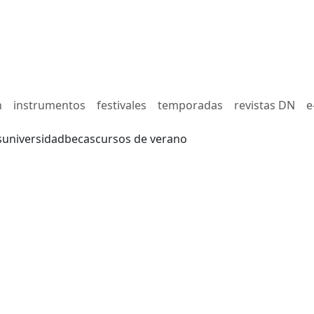
n
instrumentos
festivales
temporadas
revistas DN
e
s
universidad
becas
cursos de verano