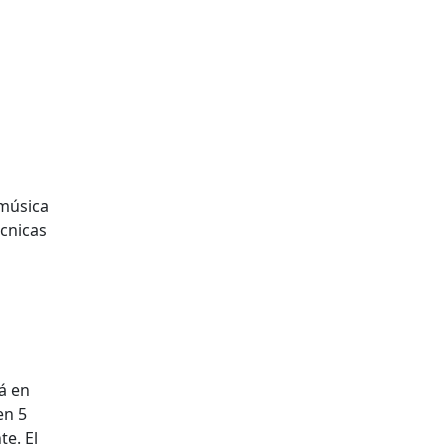
 música
écnicas
n
á en
en 5
e. El