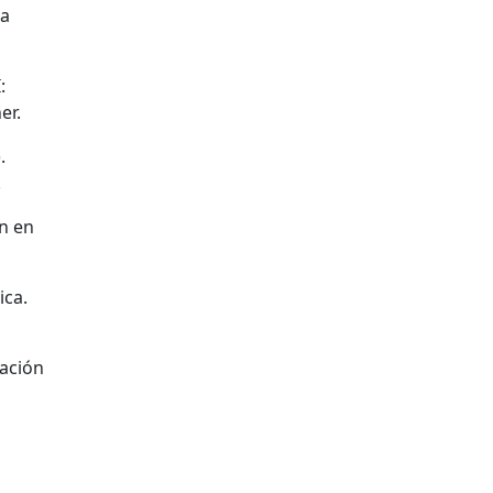
ra
:
er.
.
.
ón en
ica.
zación