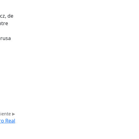
cz, de
ntre
 rusa
uiente
ro Real