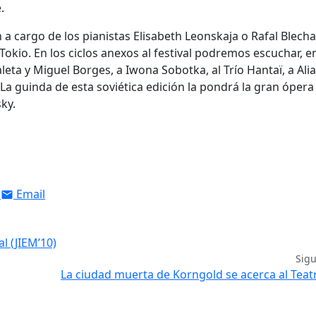
.
 a cargo de los pianistas Elisabeth Leonskaja o Rafal Blecha
Tokio. En los ciclos anexos al festival podremos escuchar, e
eta y Miguel Borges, a Iwona Sobotka, al Trío Hantaï, a Alia
 La guinda de esta soviética edición la pondrá la gran ópera
ky.
Email
l (JIEM’10)
Sig
La ciudad muerta de Korngold se acerca al Teat