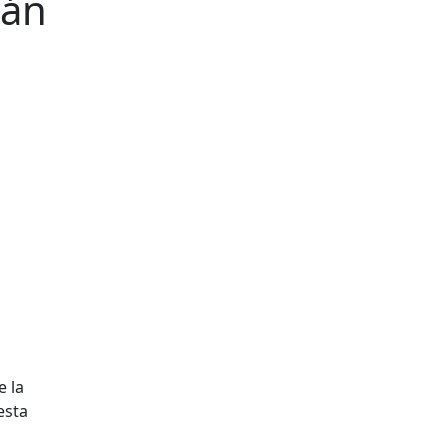
ián
e la
esta