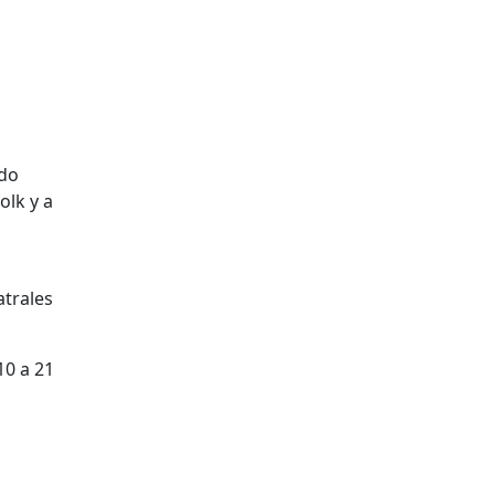
ado
olk y a
atrales
10 a 21