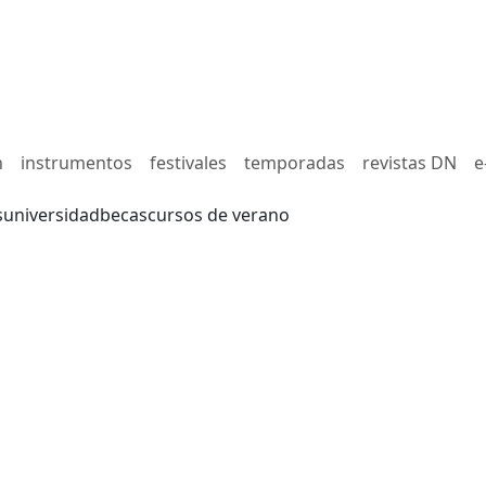
n
instrumentos
festivales
temporadas
revistas DN
e
s
universidad
becas
cursos de verano