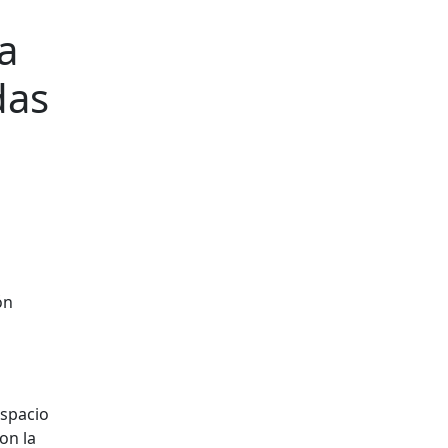
a
das
ón
espacio
on la