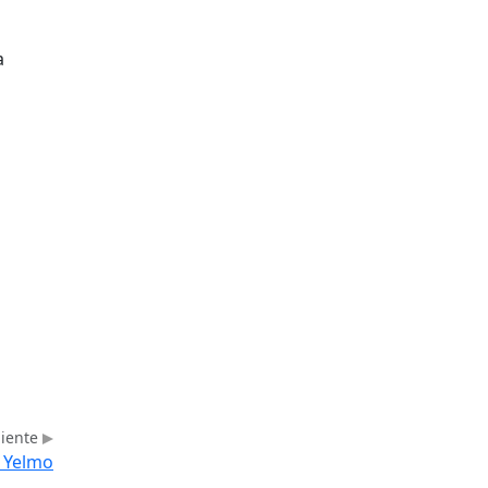
a
uiente
e Yelmo