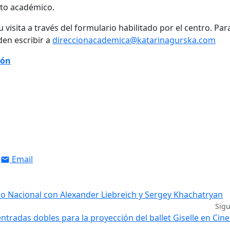
nto académico.
visita a través del formulario habilitado por el centro. Par
en escribir a
direccionacademica@katarinagurska.com
ión
Email
io Nacional con Alexander Liebreich y Sergey Khachatryan
Sig
ntradas dobles para la proyección del ballet Giselle en Cin