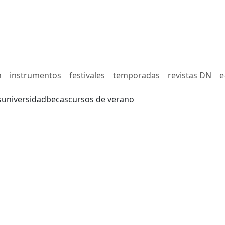
n
instrumentos
festivales
temporadas
revistas DN
e
s
universidad
becas
cursos de verano