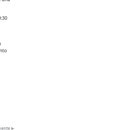
0:30
u
ento
uiente