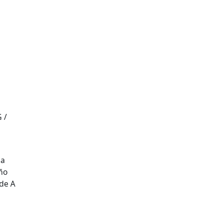
la
ño
 de A