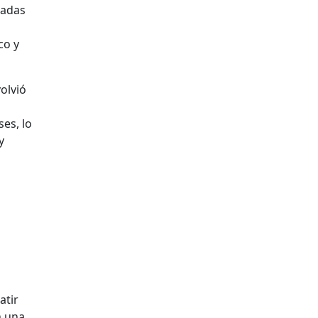
nadas
co y
olvió
es, lo
y
atir
n una