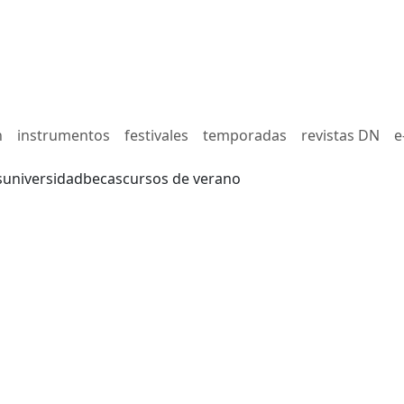
n
instrumentos
festivales
temporadas
revistas DN
e
s
universidad
becas
cursos de verano