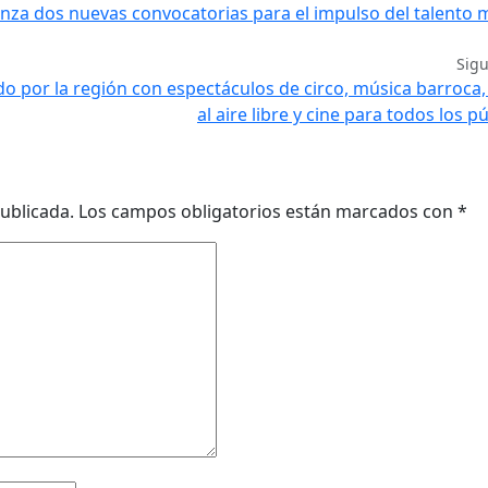
anza dos nuevas convocatorias para el impulso del talento 
Sig
do por la región con espectáculos de circo, música barroca,
al aire libre y cine para todos los p
ublicada.
Los campos obligatorios están marcados con
*