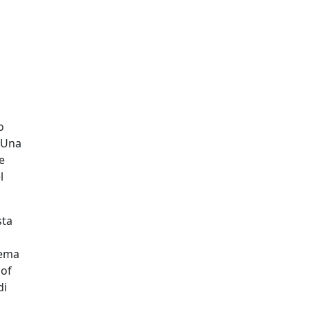
o
. Una
e
l
sta
nema
 of
di