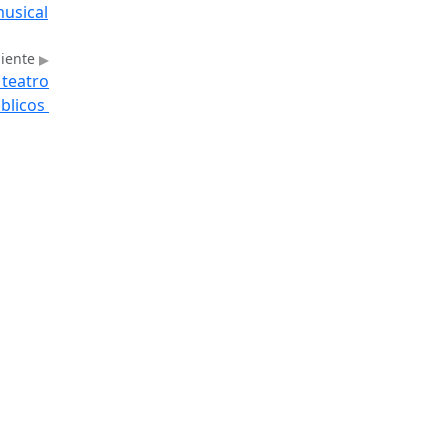
musical
uiente
 teatro
úblicos