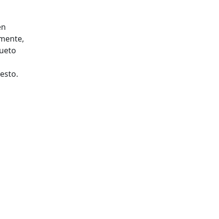
en
emente,
cueto
esto.