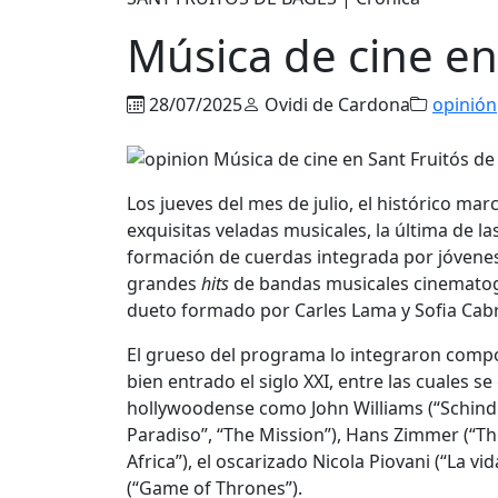
Música de cine en
28/07/2025
Ovidi de Cardona
opinión
Los jueves del mes de julio, el histórico m
exquisitas veladas musicales, la última de la
formación de cuerdas integrada por jóvenes
grandes
hits
de bandas musicales cinematog
dueto formado por Carles Lama y Sofia Cabr
El grueso del programa lo integraron compo
bien entrado el siglo XXI, entre las cuales
hollywoodense como John Williams (“Schindler
Paradiso”, “The Mission”), Hans Zimmer (“The
Africa”), el oscarizado Nicola Piovani (“La v
(“Game of Thrones”).