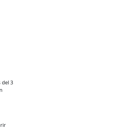
 del 3
on
rir