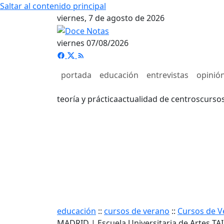
Saltar al contenido principal
viernes, 7 de agosto de 2026
viernes 07/08/2026
portada
educación
entrevistas
opinió
teoría y práctica
actualidad de centros
curso
educación
::
cursos de verano
::
Cursos de V
MADRID | Escuela Universitaria de Artes TAI