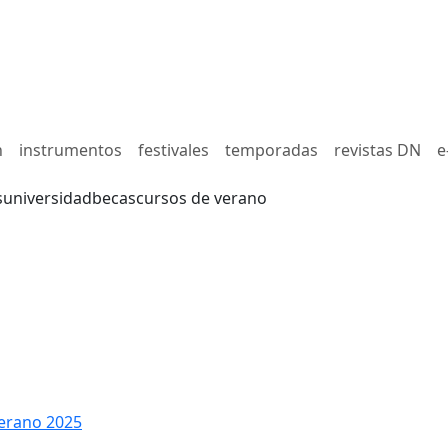
n
instrumentos
festivales
temporadas
revistas DN
e
s
universidad
becas
cursos de verano
erano 2025