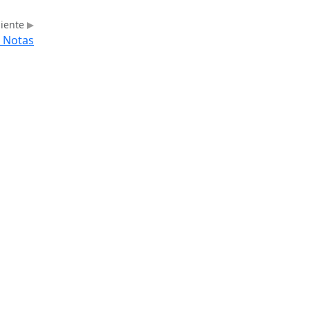
uiente
e Notas