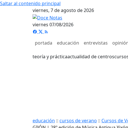
Saltar al contenido principal
viernes, 7 de agosto de 2026
viernes 07/08/2026
portada
educación
entrevistas
opinió
teoría y práctica
actualidad de centros
curso
educación
::
cursos de verano
::
Cursos de V
GIJÓN | 28º edición de Música Antigua Xixó