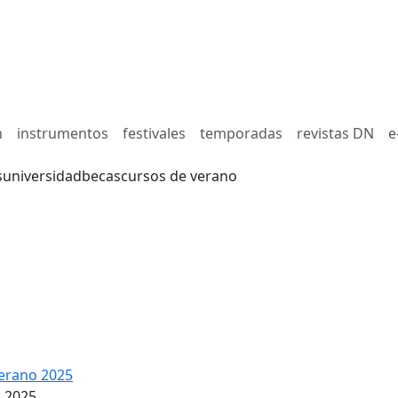
n
instrumentos
festivales
temporadas
revistas DN
e
s
universidad
becas
cursos de verano
erano 2025
n 2025