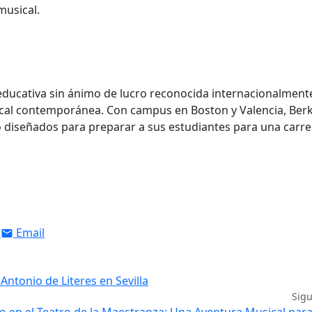
musical.
 educativa sin ánimo de lucro reconocida internacionalment
cal contemporánea. Con campus en Boston y Valencia, Berk
 diseñados para preparar a sus estudiantes para una carre
Email
ntonio de Literes en Sevilla
Sig
bo en el Teatro de la Maestranza: Una Aventura Musical par