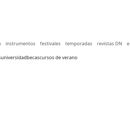
n
instrumentos
festivales
temporadas
revistas DN
e
s
universidad
becas
cursos de verano