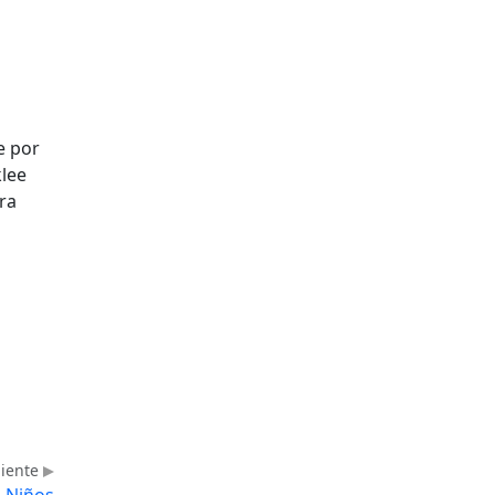
e por
lee
ra
uiente
a Niños