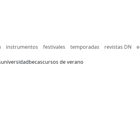
n
instrumentos
festivales
temporadas
revistas DN
e
s
universidad
becas
cursos de verano