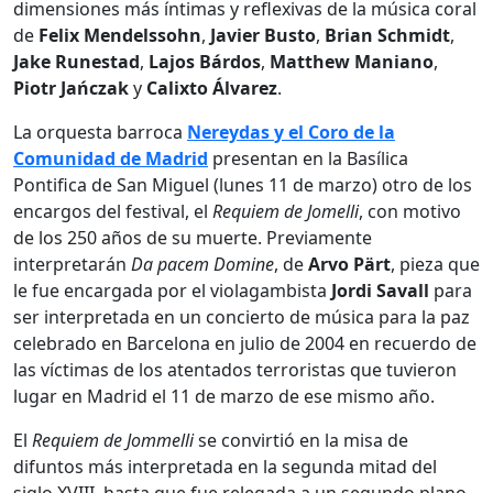
dimensiones más íntimas y reflexivas de la música coral
de
Felix Mendelssohn
,
Javier Busto
,
Brian Schmidt
,
Jake Runestad
,
Lajos Bárdos
,
Matthew Maniano
,
Piotr Jańczak
y
Calixto Álvarez
.
La orquesta barroca
Nereydas
y el Coro de la
Comunidad de Madrid
presentan en la Basílica
Pontifica de San Miguel (lunes 11 de marzo) otro de los
encargos del festival, el
Requiem de Jomelli
, con motivo
de los 250 años de su muerte. Previamente
interpretarán
Da pacem Domine
, de
Arvo Pärt
, pieza que
le fue encargada por el violagambista
Jordi Savall
para
ser interpretada en un concierto de música para la paz
celebrado en Barcelona en julio de 2004 en recuerdo de
las víctimas de los atentados terroristas que tuvieron
lugar en Madrid el 11 de marzo de ese mismo año.
El
Requiem de Jommelli
se convirtió en la misa de
difuntos más interpretada en la segunda mitad del
siglo XVIII, hasta que fue relegada a un segundo plano