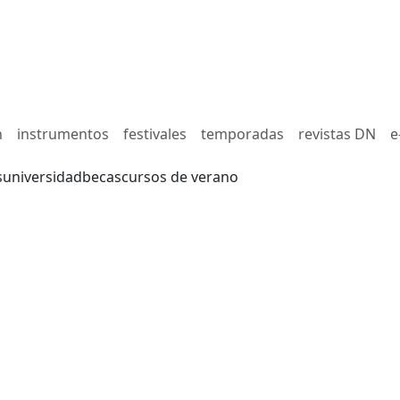
n
instrumentos
festivales
temporadas
revistas DN
e
s
universidad
becas
cursos de verano