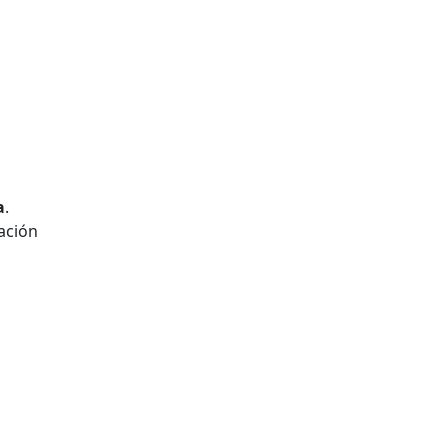
a
.
ación