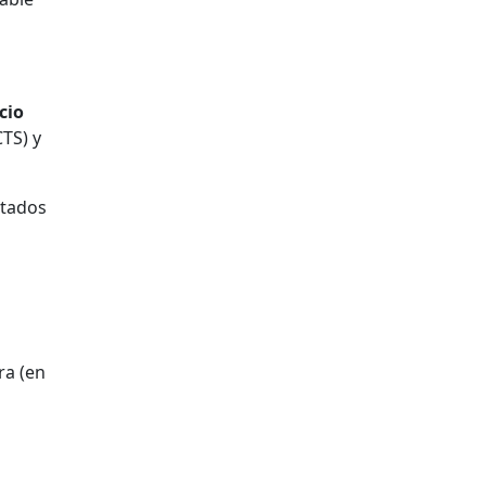
cio
CTS) y
stados
ra (en