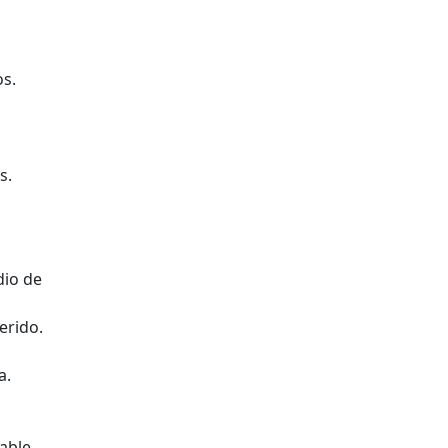
os.
s.
dio de
erido.
a.
able