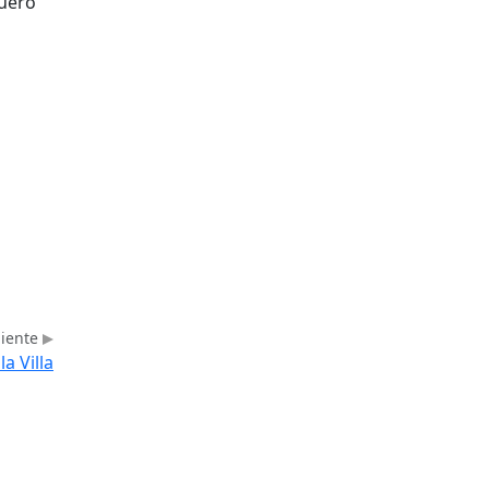
quero
uiente
a Villa