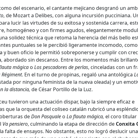
o como del escenario, el cantante mejicano desgranó un amb
to
, de Mozart a Delibes, con alguna incursión pucciniana. U
ra lucir las virtudes de su exitosa y sostenida carrera, est
mbre, homogéneo y con firmes agudos, elegantemente modu
una solidez técnica que retoma la herencia del más bello est
tantes puntuales se le percibió ligeramente incomodo, como
a y buen oficio le permitió sobreponerse y cumplir con crec
 abordado sin descanso. Entre los momentos más brillant
flauta mágica
o
Los pescadores de perlas
, cinceladas con un f
du Régiment
. En el turno de propinas, regaló una antológica
L
tada por ninguna feminista de la nueva oleada) y un emoti
n la distancia,
de César Portillo de la Luz.
ceu tuvieron una actuación dispar, bajo la siempre eficaz e
s que la orquesta del coliseo catalán rubricó una espléndi
 oberturas de
Don Pasquale
o
La flauta mágica,
el coro titular
el
Va pensiero
, culminando la etapa de dirección de
Conxita 
a falta de ensayos. No obstante, esto no logró deslucir una