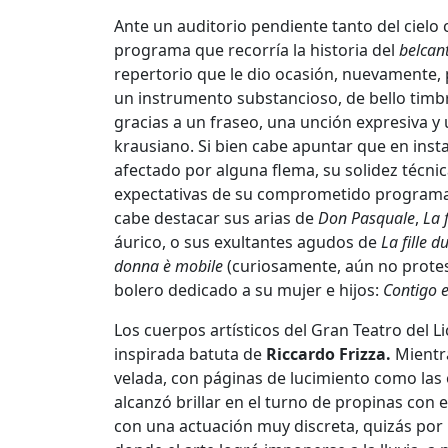
Ante un auditorio pendiente tanto del ciel
programa que recorría la historia del
belcan
repertorio que le dio ocasión, nuevamente, pa
un instrumento substancioso, de bello ti
gracias a un fraseo, una unción expresiva y 
krausiano. Si bien cabe apuntar que en ins
afectado por alguna flema, su solidez técnic
expectativas de su comprometido programa,
cabe destacar sus arias de
Don Pasquale
,
La 
áurico, o sus exultantes agudos de
La fille 
donna è mobile
(curiosamente, aún no protes
bolero dedicado a su mujer e hijos:
Contigo e
Los cuerpos artísticos del Gran Teatro del Li
inspirada batuta de
Riccardo Frizza.
Mientra
velada, con páginas de lucimiento como las
alcanzó brillar en el turno de propinas con 
con una actuación muy discreta, quizás por l