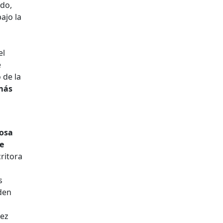
ado,
ajo la
el
e
 de la
 más
rosa
ue
critora
s
den
dez