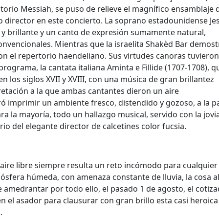
torio Messiah, se puso de relieve el magnífico ensamblaje d
director en este concierto. La soprano estadounidense Jes
o y brillante y un canto de expresión sumamente natural,
onvencionales. Mientras que la israelita Shakèd Bar demos
 con el repertorio haendeliano. Sus virtudes canoras tuvieron
programa, la cantata italiana Aminta e Fillide (1707-1708), q
n los siglos XVII y XVIII, con una música de gran brillantez
pretación a la que ambas cantantes dieron un aire
ró imprimir un ambiente fresco, distendido y gozoso, a la p
ra la mayoría, todo un hallazgo musical, servido con la jovi
io del elegante director de calcetines color fucsia.
 aire libre siempre resulta un reto incómodo para cualquier
tmósfera húmeda, con amenaza constante de lluvia, la cosa a
e amedrantar por todo ello, el pasado 1 de agosto, el cotiz
n el asador para clausurar con gran brillo esta casi heroica
.