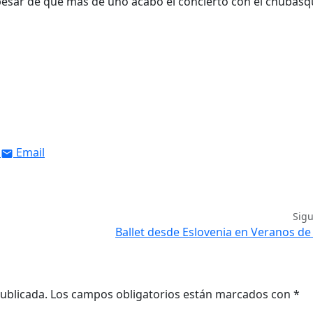
a pesar de que más de uno acabó el concierto con el chubas
Email
Sig
Ballet desde Eslovenia en Veranos de l
ublicada.
Los campos obligatorios están marcados con
*