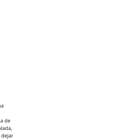
na
ja de
lada,
 dejar