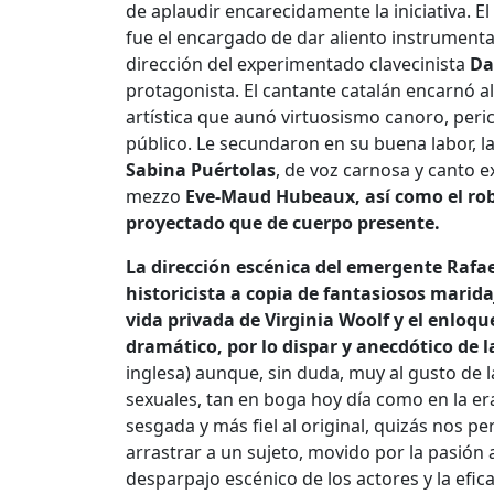
de aplaudir encarecidamente la iniciativa. E
fue el encargado de dar aliento instrumenta
dirección del experimentado clavecinista
Da
protagonista. El cantante catalán encarnó 
artística que aunó virtuosismo canoro, perici
público. Le secundaron en su buena labor, l
Sabina Puértolas
, de voz carnosa y canto e
mezzo
Eve-Maud Hubeaux
, así
como el ro
proyectado que de cuerpo presente.
La dirección escénica del emergente Rafae
historicista a copia de fantasiosos marid
vida privada de Virginia Woolf y el enloq
dramático, por lo dispar y anecdótico de 
inglesa) aunque, sin duda, muy al gusto de
sexuales, tan en boga hoy día como en la er
sesgada y más fiel al original, quizás nos 
arrastrar a un sujeto, movido por la pasión a
desparpajo escénico de los actores y la efic