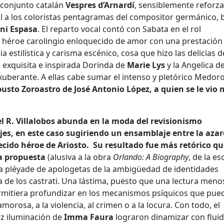
l conjunto catalán
Vespres d’Arnardí
, sensiblemente reforz
l a los coloristas pentagramas del compositor germánico, b
ni Espasa
. El reparto vocal contó con Sabata en el rol
al héroe carolingio enloquecido de amor con una prestación
a estilística y carisma escénico, cosa que hizo las delicias d
a exquisita e inspirada Dorinda de
Marie Lys
y la Angelica d
xuberante. A ellas cabe sumar el intenso y pletórico Medoro
busto Zoroastro de José Antonio López
, a quien se le vio
l R. Villalobos
abunda en la moda del revisionismo
ajes, en este caso sugiriendo un ensamblaje entre la aza
uecido héroe de Ariosto. Su resultado fue más retórico q
la propuesta
(alusiva a la obra
Orlando: A Biography
, de la es
 la pléyade de apologetas de la ambigüedad de identidades
a de los castrati. Una lástima, puesto que una lectura meno
permitiera profundizar en los mecanismos psíquicos que pue
morosa, a la violencia, al crimen o a la locura. Con todo, el
az iluminación de
Imma Faura
lograron dinamizar con flui