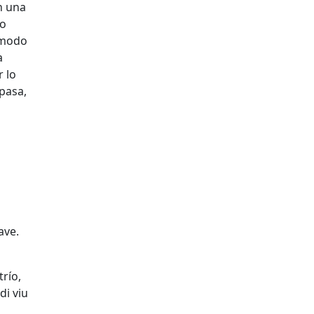
n una
lo
 modo
a
 lo
spasa,
ave.
río,
di viu