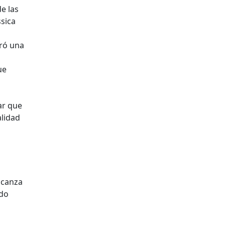
e las
sica
tró una
ue
ar que
alidad
lcanza
ado