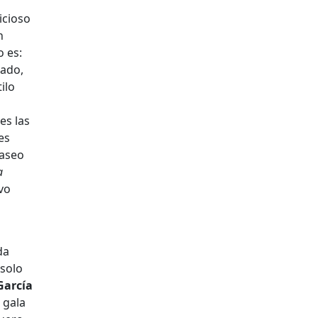
icioso
n
o es:
lado,
ilo
es las
es
raseo
a
vo
da
 solo
García
 gala