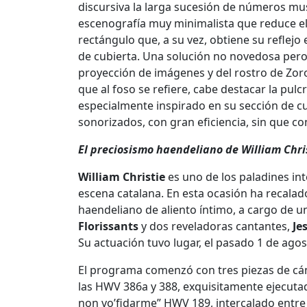
discursiva la larga sucesión de números mus
escenografía muy minimalista que reduce el
rectángulo que, a su vez, obtiene su refle
de cubierta. Una solución no novedosa pero
proyección de imágenes y del rostro de Zoro
que al foso se refiere, cabe destacar la pul
especialmente inspirado en su sección de c
sonorizados, con gran eficiencia, sin que con 
El preciosismo haendeliano de William Chri
William Christie
es uno de los paladines int
escena catalana. En esta ocasión ha recala
haendeliano de aliento íntimo, a cargo de 
Florissants
y dos reveladoras cantantes,
Je
Su actuación tuvo lugar, el pasado 1 de agost
El programa comenzó con tres piezas de cám
las HWV 386a y 388, exquisitamente ejecutada
non vo’fidarme” HWV 189, intercalado entre a