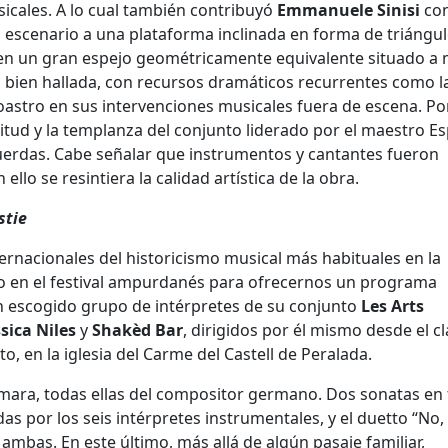
icales. A lo cual también contribuyó
Emmanuele Sinisi
co
 escenario a una plataforma inclinada en forma de triángu
jo en un gran espejo geométricamente equivalente situado a
 bien hallada, con recursos dramáticos recurrentes como l
astro en sus intervenciones musicales fuera de escena. Por
critud y la templanza del conjunto liderado por el maestro E
uerdas. Cabe señalar que instrumentos y cantantes fueron
ello se resintiera la calidad artística de la obra.
stie
ernacionales del historicismo musical más habituales en la
do en el festival ampurdanés para ofrecernos un programa
un escogido grupo de intérpretes de su conjunto
Les Arts
ssica Niles
y
Shakèd Bar
, dirigidos por él mismo desde el cl
o, en la iglesia del Carme del Castell de Peralada.
ara, todas ellas del compositor germano. Dos sonatas en t
s por los seis intérpretes instrumentales, y el duetto “No, 
mbas. En este último, más allá de algún pasaje familiar,