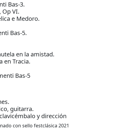
nti Bas-3.
, Op VI.
elica e Medoro.
nti Bas-5.
autela en la amistad.
 en Tracia.
menti Bas-5
nes.
co, guitarra.
 clavicémbalo y dirección
ado con sello festclásica 2021