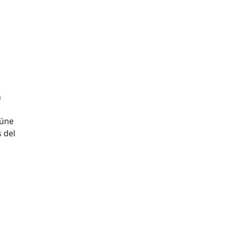
l
n
eúne
s del