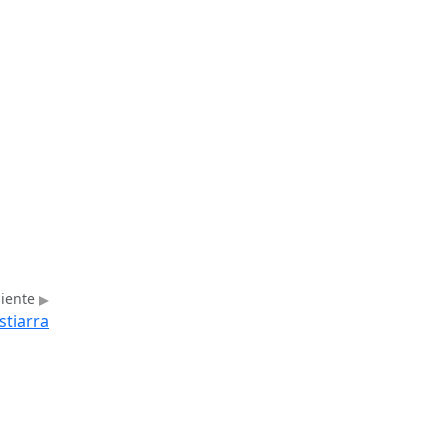
uiente
stiarra