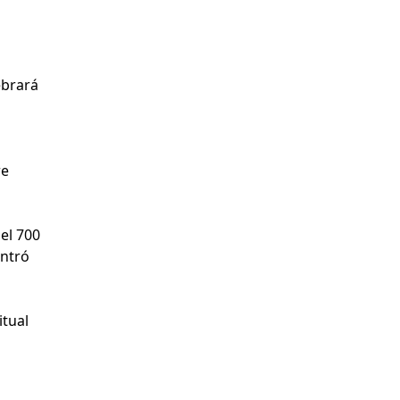
ebrará
re
el 700
ontró
itual