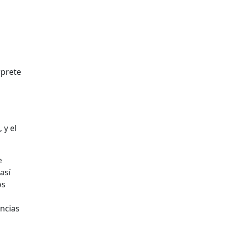
rprete
 y el
e
así
os
ncias