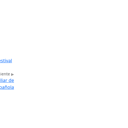
stival
uiente
liar de
spañola