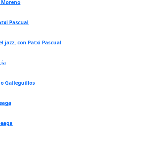
r Moreno
atxi Pascual
 jazz, con Patxi Pascual
cía
io Galleguillos
teaga
teaga