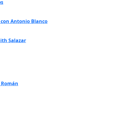
ps
 con Antonio Blanco
ith Salazar
ro Román