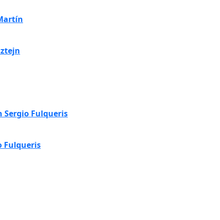
 Martín
sztejn
 Sergio Fulqueris
o Fulqueris