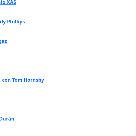
nio XAS
y Phillips
gaz
a, con Tom Hornsby
 Durán