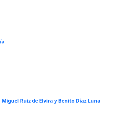
ía
i
 Miguel Ruiz de Elvira y Benito Díaz Luna