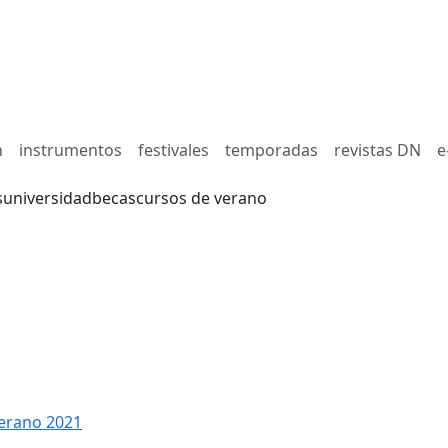
n
instrumentos
festivales
temporadas
revistas DN
e
s
universidad
becas
cursos de verano
erano 2021