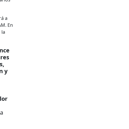
rá a
AM. En
 la
nce
res
s,
n y
lor
la