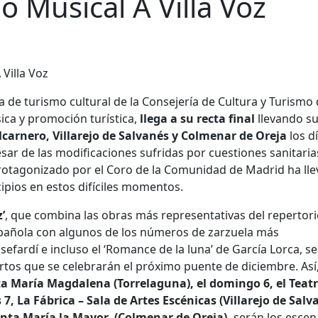
lo Musical A Villa Voz
iva de turismo cultural de la Consejería de Cultura y Turismo 
ca y promoción turística,
llega a su recta final
llevando s
carnero, Villarejo de Salvanés y Colmenar de Oreja
los d
ar de las modificaciones sufridas por cuestiones sanitaria
 protagonizado por el Coro de la Comunidad de Madrid ha ll
ipios en estos difíciles momentos.
z’
, que combina las obras más representativas del repertor
spañola con algunos de los números de zarzuela más
sefardí e incluso el ‘Romance de la luna’ de García Lorca, s
ertos que se celebrarán el próximo puente de diciembre. Así
ta María Magdalena (Torrelaguna), el domingo 6, el Teat
, La Fábrica – Sala de Artes Escénicas (Villarejo de Salv
 Santa María la Mayor (Colmenar de Oreja),
serán los escen