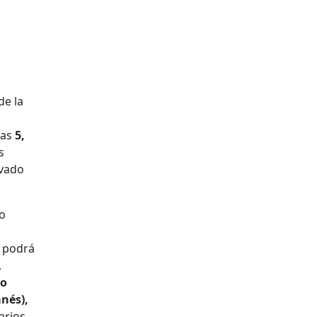
de la
u
ías
5,
s
evado
io
e podrá
,
ro
anés),
arios