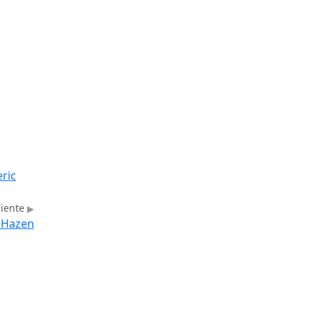
ric
uiente
o Hazen