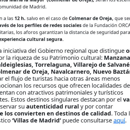
 Comunidad de Madrid.
n a las
12 h.
salvo en el caso de
Colmenar de Oreja,
que se
avés de los perfiles de redes sociales
de la Fundación ORC
arias, los aforos garantizan la distancia de seguridad para
experiencia cultural segura
.
a iniciativa del Gobierno regional que distingue
o
r la riqueza de su Patrimonio cultural:
Manzana
ldeiglesias, Torrelaguna, Villarejo de Salvané
olmenar de Oreja, Navalcarnero, Nuevo Baztá
car el flujo de turistas hacia otras áreas menos
mocionan los recursos que ofrecen localidades de
ntan con atractivos patrimoniales y turísticos
ntes. Estos destinos singulares destacan por el
va
nservar su
autenticidad rural
y por contar
e los convierten en destinos de calidad
. Toda 
stico
‘Villas de Madrid’
puede consultarse
aquí
.