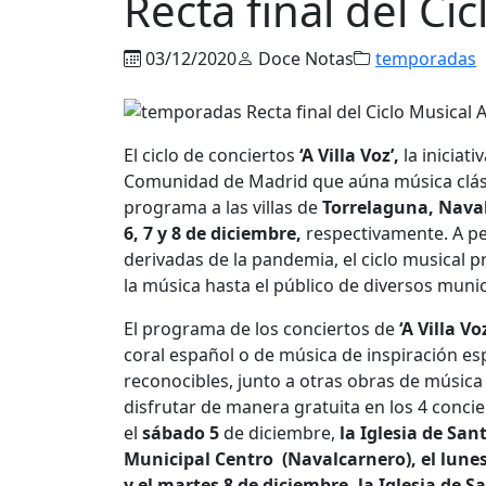
Recta final del Cic
03/12/2020
Doce Notas
temporadas
El ciclo de conciertos
‘A Villa Voz’,
la iniciat
Comunidad de Madrid que aúna música clási
programa a las villas de
Torrelaguna, Naval
6, 7 y 8 de diciembre,
respectivamente. A pes
derivadas de la pandemia, el ciclo musical
la música hasta el público de diversos munic
El programa de los conciertos de
‘A Villa Vo
coral español o de música de inspiración e
reconocibles, junto a otras obras de música 
disfrutar de manera gratuita en los 4 conci
el
sábado 5
de diciembre,
la Iglesia de San
Municipal Centro (Navalcarnero), el lunes 7
y el martes 8 de diciembre, la Iglesia de