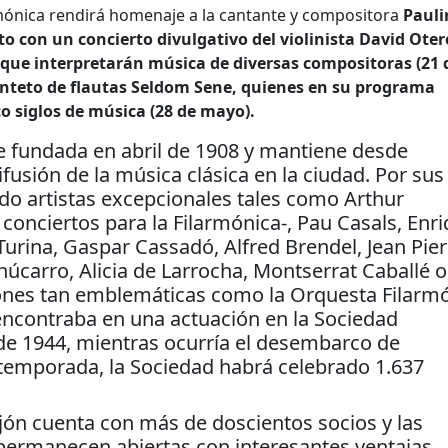
armónica rendirá homenaje a la cantante y compositora
Pauli
to con un concierto divulgativo del violinista David Oter
l que interpretarán música de diversas compositoras (21 
inteto de flautas Seldom Sene, quienes en su programa
o siglos de música (28 de mayo).
e fundada en abril de 1908 y mantiene desde
usión de la música clásica en la ciudad. Por sus
o artistas excepcionales tales como Arthur
 conciertos para la Filarmónica-, Pau Casals, Enr
Turina, Gaspar Cassadó, Alfred Brendel, Jean Pier
úcarro, Alicia de Larrocha, Montserrat Caballé o
ones tan emblemáticas como la Orquesta Filarm
encontraba en una actuación en la Sociedad
de 1944, mientras ocurría el desembarco de
e temporada, la Sociedad habrá celebrado 1.637
ijón cuenta con más de doscientos socios y las
ermanecen abiertas con interesantes ventajas