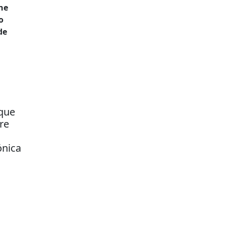
ne
o
de
ique
re
ónica