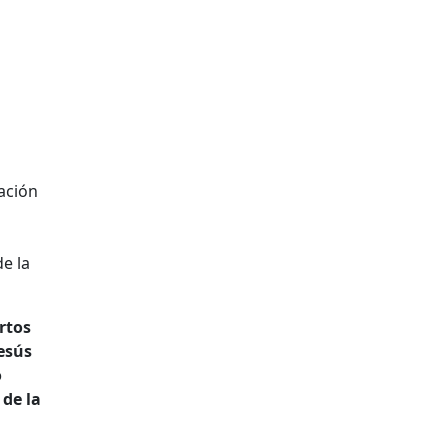
ación
e la
rtos
Jesús
o
 de la