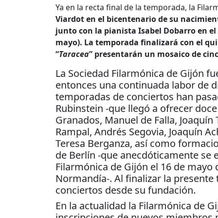
Ya en la recta final de la temporada, la Fil
Viardot en el bicentenario de su nacimien
junto con la pianista Isabel Dobarro en e
mayo). La temporada finalizará con el qu
“
Taracea
” presentarán un mosaico de cinc
La Sociedad Filarmónica de Gijón fu
entonces una continuada labor de dif
temporadas de conciertos han pasad
Rubinstein -que llegó a ofrecer doce
Granados, Manuel de Falla, Joaquín 
Rampal, Andrés Segovia, Joaquín Ach
Teresa Berganza, así como formaci
de Berlín -que anecdóticamente se 
Filarmónica de Gijón el 16 de mayo 
Normandía-. Al finalizar la present
conciertos desde su fundación.
En la actualidad la Filarmónica de G
inscripciones de nuevos miembros p