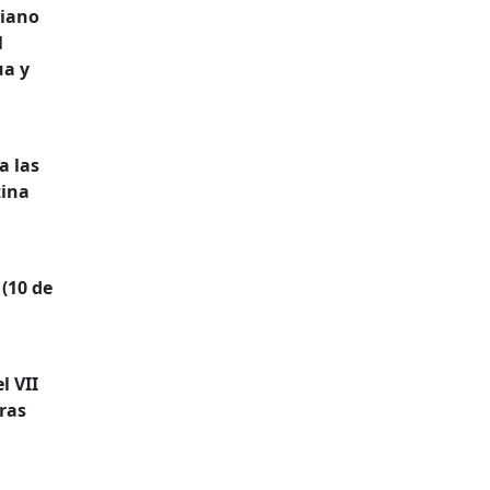
Piano
l
ua y
a las
tina
(10 de
l VII
ras