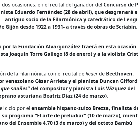
 dos ocasiones: en el recital del ganador del
Concurso de 
anista Eduardo Fernández (28 de abril), que desgranará e
– antiguo socio de la Filarmónica y catedrático de Leng
de Gijón desde 1922 a 1931- a través de obras de Scriabin,
o por la Fundación Alvargonzález traerá en esta ocasión 
sta Joaquín Torre Gallego (8 de enero) y a la violista Cris
n de la Filarmónica con el recital de
lieder
de
Beethoven,
 venezolano César Arrieta y el pianista Duncan Gifford 
 que suañes
” del compositor y pianista Luis Vázquez del
prano asturiana Beatriz Díaz (24 de marzo).
l ciclo por el
ensamble hispano-suizo Brezza, finalista de
su programa “El arte de preludiar” (10 de marzo), mient
ano del Ensemble 4.70 (3 de marzo) y del octeto Bambú