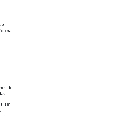
 de
 Forma
ones de
das.
a, sin
a