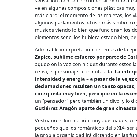
sensación de buen documental de cine durant
ve en algunas composiciones plásticas muy 
más claro: el momento de las maletas, los v
algunos parlamentos, el uso más simbólico y
músicos viendo lo bien que funcionan los do
elementos sencillos hubiera estado bien, pero
Admirable interpretación de temas de la ép
Zapico, sublime esfuerzo por parte de Car
agudo en la voz con nitidez durante estos l
o sea, el personaje…con nota alta.
La inter
intensidad y energía – a pesar de la vejez
declamaciones resulten un tanto opacas, 
cine queda muy bien, pero que en la esce
un “pensador” pero también un divo, y lo dic
Gutiérrez-Aragón aparte de gran cineasta 
Vestuario e iluminación muy adecuados, cr
pequeños que los románticos del s XIX- serí
la propia organicidad irá dictando en las fu