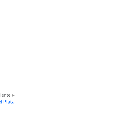
uiente
l Plata