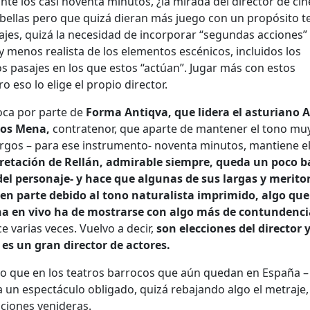
e los casi noventa minutos, ¿la mirada del director de cin
bellas pero que quizá dieran más juego con un propósito te
iajes, quizá la necesidad de incorporar “segundas acciones”
 menos realista de los elementos escénicos, incluidos los
s pasajes en los que estos “actúan”. Jugar más con estos
 eso lo elige el propio director.
oca por parte de
Forma Antiqva, que lidera el asturiano 
los Mena,
contratenor, que aparte de mantener el tono mu
argos – para ese instrumento- noventa minutos, mantiene el
pretación de Rellán, admirable siempre, queda un poco b
 del personaje- y hace que algunas de sus largas y merito
en parte debido al tono naturalista imprimido, algo que
na en vivo ha de mostrarse con algo más de contundenci
e varias veces. Vuelvo a decir,
son elecciones del director 
es un gran director de actores.
eo que en los teatros barrocos que aún quedan en España 
a un espectáculo obligado, quizá rebajando algo el metraje,
nciones venideras.