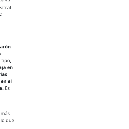
e? Se
atral
 a
Aarón
y
 tipo,
aja en
rias
 en el
a.
Es
y
– más
 lo que