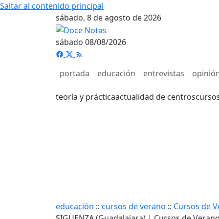
Saltar al contenido principal
sábado, 8 de agosto de 2026
sábado 08/08/2026
portada
educación
entrevistas
opinió
teoría y práctica
actualidad de centros
curso
educación
::
cursos de verano
::
Cursos de V
SIGÜENZA (Guadalajara) | Cursos de Veran