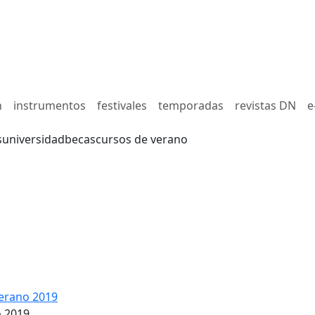
n
instrumentos
festivales
temporadas
revistas DN
e
s
universidad
becas
cursos de verano
erano 2019
o 2019