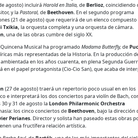
de agosto) incluirá
Harold en Italia,
de
Berlioz
, coincidiendo 
tor, y la
Pastoral,
de
Beethoven
. En el segundo programa
ones (21 de agosto) que requerirá de un elenco compuesto
 Txikia,
la orquesta completa y una orquesta de cámara.
en
, una de las obras cumbre del siglo XX.
e la Quincena Musical ha programado
Madama Butterfly,
de
Puc
líricas más representadas de la Historia. En la producción d
stá ambientada en los años cuarenta, en plena Segunda Guer
 en el papel protagonista (Cio-Cio San), que acaba de inter
en
(27 de agosto) traerá un repertorio poco usual en en los
 e interpretará los dos conciertos para violín de Bach, con
as 30 y 31 de agosto la
London Philarmonic Orchestra
asia: los cinco conciertos de
Beethoven
, bajo la dirección 
vier
Perianes
. Director y solista han paseado estas obras p
nen una fructífera relación artística.