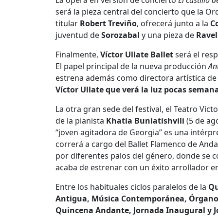
La ópera en versión de concierto
El castillo 
será la pieza central del concierto que la Or
titular
Robert Treviño
, ofrecerá junto a la
C
juventud de
Sorozabal
y una pieza de
Ravel
Finalmente,
Víctor Ullate Ballet
será el resp
El papel principal de la nueva producción
An
estrena además como directora artística de 
Víctor Ullate que verá la luz pocas semana
La otra gran sede del festival, el Teatro Vic
de la pianista
Khatia
Buniatishvili
(5 de ag
“joven agitadora de Georgia” es una intérpr
correrá a cargo del Ballet Flamenco de And
por diferentes palos del género, donde se co
acaba de estrenar con un éxito arrollador en 
Entre los habituales ciclos paralelos de la
Qu
Antigua, Música Contemporánea, Órgano, 
Quincena Andante, Jornada Inaugural y Jo