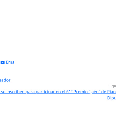
Email
isador
Sig
 se inscriben para participar en el 61º Premio “Jaén” de Pian
Dipu