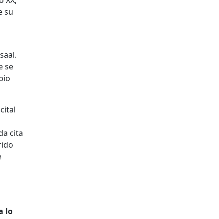
o XX,
e su
saal.
 se
pio
cital
da cita
rido
e
a lo