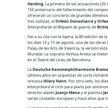
Harding
. La primera de las actuaciones (20 
150 aniversario del fallecimiento del composi
ofrecerán un concierto de grandes dimensi
tres solistas, el
Orfeón Donostiarra y Orfeoi
Interpretarán el
Réquiem de guerra,
de
Britt
Fiel a su cita con la ópera, la 80 edición d
los días 13 y 15 de agosto, una de las obras 
Palau de les Arts de Valencia, la versión e
Mundial. La soprano Ainhoa Arteta se meterá
en el Teatre del Liceu de Barcelona.
La
Deutsche Kammerphilharmonie Brem
últimos años en orquestas de corte romántico
virtuosa
Hilary Hann
. Por otro lado, los dí
i
nterpretará el ciclo para piano por antonom
director alavés
Juanjo
Mena
y el pianista
Ja
varias ciudades europeas y hace años que tie