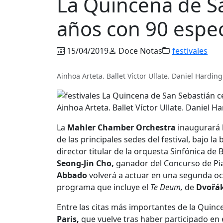
La Quincena de Sa
años con 90 espe
15/04/2019
Doce Notas
festivales
Ainhoa Arteta. Ballet Víctor Ullate. Daniel Harding
Ainhoa Arteta. Ballet Víctor Ullate. Daniel Ha
La
Mahler Chamber Orchestra
inaugurará l
de las principales sedes del festival, bajo la
director titular de la orquesta Sinfónica de
Seong-Jin Cho,
ganador del Concurso de Pi
Abbado
volverá a actuar en una segunda oca
programa que incluye el
Te Deum,
de
Dvořá
Entre las citas más importantes de la Quinc
Paris,
que vuelve tras haber participado en el