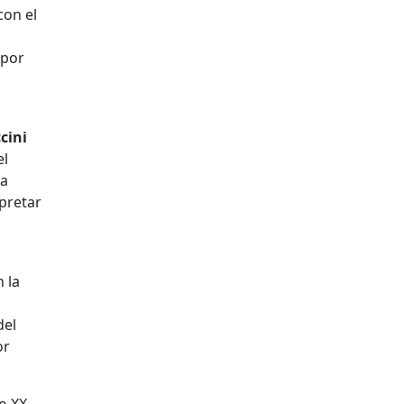
con el
 por
cini
el
ra
pretar
 la
del
or