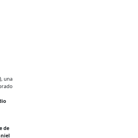
), una
brado
dio
e de
niel