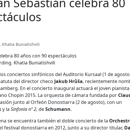
n Sebastián celebra 80
ctáculos
. Khatia Buniatishvili
rding. Khatia Buniatishvili
os conciertos sinfónicos del Auditorio Kursaal (1 de agosto
 batuta del director checo
Jakub
Hrůša
, recientemente nom
 Bamberg. En el concierto inaugural actuará el joven pianista
ano Chopin 2015. La orquesta de cámara fundada por
Clau
sión junto al Orfeón Donostiarra (2 de agosto), con un
k
y la
Sinfonía nº 2,
de
Schumann
.
ena se encuentra también el doble concierto de la
Orchestr
 festival donostiarra en 2012, junto a su director titular,
Da