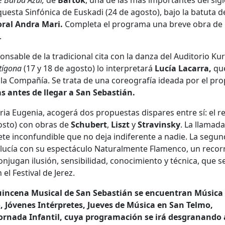
de Barba Azul,
de
Bartók
, una de las más importantes del sigl
questa Sinfónica de Euskadi (24 de agosto), bajo la batuta d
oral Andra Mari.
Completa el programa una breve obra de
.
onsable de la tradicional cita con la danza del Auditorio Kur
tígona
(17 y 18 de agosto) lo interpretará
Lucía Lacarra,
que
la Compañía. Se trata de una coreografía ideada por el pro
s antes de llegar a San Sebastián.
toria Eugenia, acogerá dos propuestas dispares entre sí: el re
osto) con obras de
Schubert
,
Liszt
y
Stravinsky
. La llamada
ete inconfundible que no deja indiferente a nadie. La segun
alucía con su espectáculo Naturalmente Flamenco, un recor
njugan ilusión, sensibilidad, conocimiento y técnica, que s
el Festival de Jerez.
incena Musical de San Sebastián se encuentran Música
Jóvenes Intérpretes, Jueves de Música en San Telmo,
rnada Infantil, cuya programación se irá desgranando 