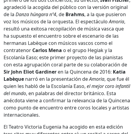
agradeció la acogida del público con la versión original
de la
Danza húngara nº4
, de
Brahms
, a la que pusieron
voz los músicos de la orquesta. El espectáculo
Amoria
,
resultó una exitosa recopilación de música vasca que
ha supuesto el encuentro sobre el escenario de las
hermanas Labèque con músicos vascos como el
contratenor
Carlos
Mena
o el grupo Hegiak y la
Escolanía Easo; este primer proyecto de las pianistas
con esta agrupación coral parte de su colaboración de
Sir John Eliot Gardiner
en la Quincena de 2016:
Katia
Labèque
narró en la presentación de
Amoria
, que fue él
quien les habló de la Escolanía Easo,
el mejor coro infantil
del mundo
, en palabras del director británico. Esta
anécdota viene a confirmar la relevancia de la Quincena
como punto de encuentro entre coros locales y artistas
internacionales.
El Teatro Victoria Eugenia ha acogido en esta edición
tres citas muy diferentes entre sí: un recital a cargo del