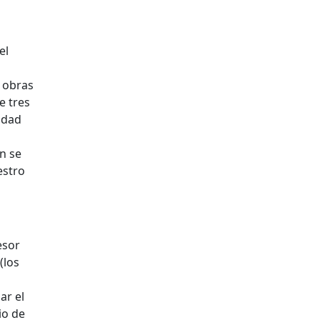
el
n obras
e tres
idad
n se
estro
esor
(los
ar el
io de