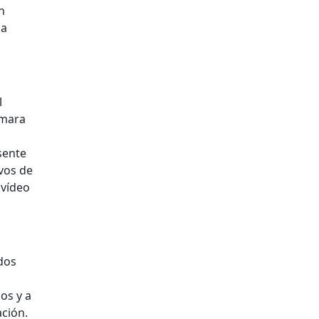
n
 a
l
ámara
sente
ivos de
 vídeo
 dos
os y a
ción.