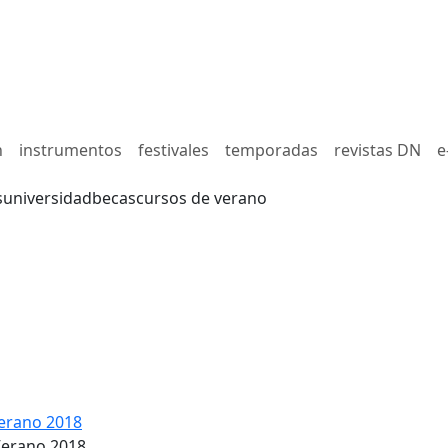
n
instrumentos
festivales
temporadas
revistas DN
e
s
universidad
becas
cursos de verano
erano 2018
Verano 2018