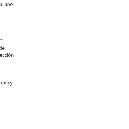
 al año
I
 de
rección
o
opía y