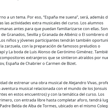
orno a un tema. Por eso, “España me suena”, será, además d
das las actividades extra musicales del curso. Los alumnos
semanas antes para que puedan familiarizarse con ellas. So
de Granados, Sevilla y Granada de Albéniz o El sombrero d
 Los niños y jóvenes participantes tendrán también oportun
 la zarzuela, con la preparación de famosos preludios o
hapí y La boda de Luis Alonso de Gerónimo Giménez. Tambié
 compositores extranjeros que se sintieron atraídos por nu
ov, España de Chabrier o Carmen de Bizet.
idad de estrenar una obra musical de Alejandro Vivas, prof
 aventura musical relacionada con el mundo de los Jonsuis 
ntes en estos encuentros) y con la temática del curso. Los
primero, con entrada libre hasta completar aforo, tendrá lug
o Padre Belda de Alba de Tormes, ubicado en el mismo Coleg