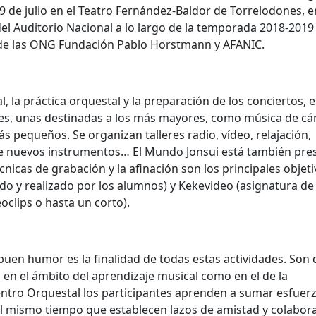
 de julio en el Teatro Fernández-Baldor de Torrelodones, e
 del Auditorio Nacional a lo largo de la temporada 2018-2019
il de las ONG Fundación Pablo Horstmann y AFANIC.
 la práctica orquestal y la preparación de los conciertos, e
les, unas destinadas a los más mayores, como música de c
s pequeños. Se organizan talleres radio, vídeo, relajación,
de nuevos instrumentos… El Mundo Jonsui está también pre
écnicas de grabación y la afinación son los principales objet
ado y realizado por los alumnos) y Kekevideo (asignatura de
oclips o hasta un corto).
 buen humor es la finalidad de todas estas actividades. Son
n el ámbito del aprendizaje musical como en el de la
entro Orquestal los participantes aprenden a sumar esfuerz
l mismo tiempo que establecen lazos de amistad y colabora