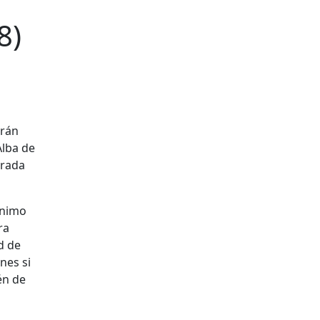
8)
arán
Alba de
orada
ónimo
ra
d de
nes si
én de