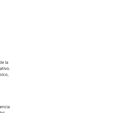
de la
ativo.
sico,
iencia
del