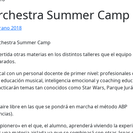
rchestra Summer Camp
rano 2018
ida otras materias en los distintos talleres que el equipo
arados.
 con un personal docente de primer nivel: profesionales 
educación musical, inteligencia emocional y coaching educ
practicarán temas tan conocidos como Star Wars, Parque Jurá
 aire libre en las que se pondrá en marcha el método ABP
cias).
ionero» en el que, el alumno, aprenderá viviendo la exper
 una materia aislada ya que se combinará con otras áreas 