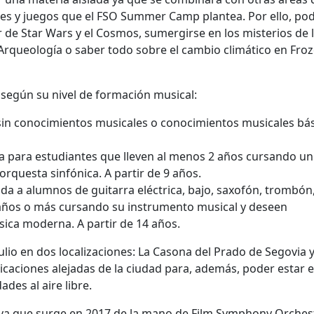
leres y juegos que el FSO Summer Camp plantea. Por ello, po
r de Star Wars y el Cosmos, sumergirse en los misterios de 
a Arqueología o saber todo sobre el cambio climático en Froz
 según su nivel de formación musical:
 sin conocimientos musicales o conocimientos musicales bás
ca para estudiantes que lleven al menos 2 años cursando un
orquesta sinfónica. A partir de 9 años.
ida a alumnos de guitarra eléctrica, bajo, saxofón, trombón
6 años o más cursando su instrumento musical y deseen
sica moderna. A partir de 14 años.
lio en dos localizaciones: La Casona del Prado de Segovia 
caciones alejadas de la ciudad para, además, poder estar 
ades al aire libre.
va que surge en 2017 de la mano de Film Symphony Orches