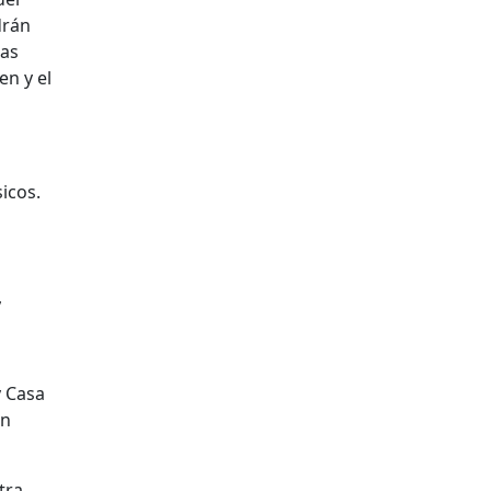
drán
las
en y el
icos.
,
y Casa
en
tra,