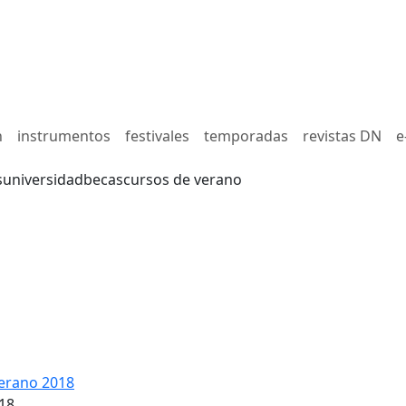
n
instrumentos
festivales
temporadas
revistas DN
e
s
universidad
becas
cursos de verano
erano 2018
18