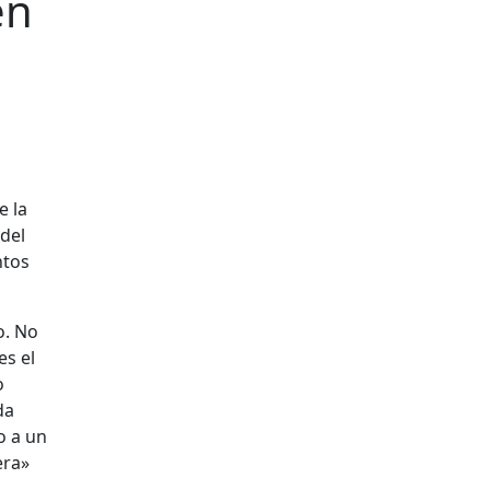
en
e la
 del
ntos
o. No
es el
o
da
o a un
era»