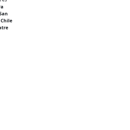
ra
 San
 Chile
atre