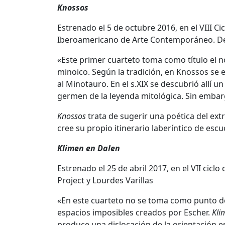
Knossos
Estrenado el 5 de octubre 2016, en el VIII 
Iberoamericano de Arte Contemporáneo. Ded
«Este primer cuarteto toma como título el 
minoico. Según la tradición, en Knossos se 
al Minotauro. En el s.XIX se descubrió allí 
germen de la leyenda mitológica. Sin emba
Knossos
trata de sugerir una poética del ext
cree su propio itinerario laberíntico de escu
Klimen en Dalen
Estrenado el 25 de abril 2017, en el VII cic
Project y Lourdes Varillas
«En este cuarteto no se toma como punto de 
espacios imposibles creados por Escher.
Kl
produce una dislocación de la orientación es