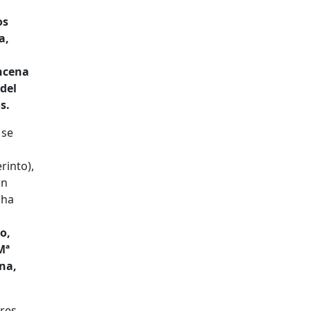
os
a,
ncena
del
s.
 se
rinto),
on
 ha
o,
Mª
ina,
ores