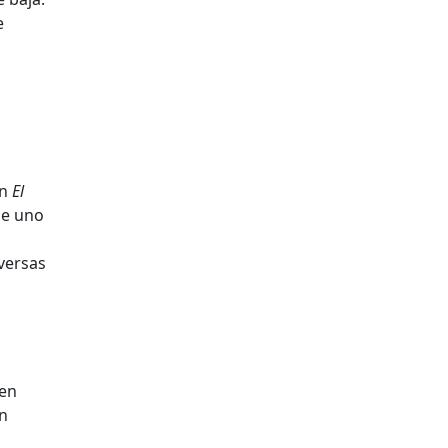
e
en
El
de uno
iversas
 en
ún