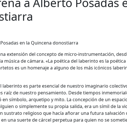
rena a Alberto Posadas 
tiarra
una extensión del concepto de micro-instrumentación, desd
a música de cámara. «La poética del laberinto es la poética
uartetos es un homenaje a alguno de los más icónicos laberi
l laberinto es parte esencial de nuestro imaginario colectiv
e es raíz de nuestro pensamiento. Desde tiempos inmemorial
ió en símbolo, arquetipo y mito. La concepción de un espaci
alguien o simplemente su propia salida, era un símil de la vi
un sustrato religioso que hacía añorar una futura salvación 
to en una suerte de cárcel perpetua para quien no se someti