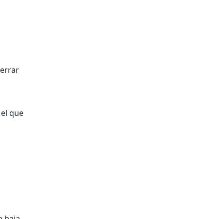
cerrar
 el que
 baja.