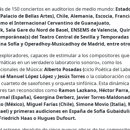
más de 150 conciertos en auditorios de medio mundo:
Estad
Palacio de Bellas Artes), Chile, Alemania, Escocia, Franci
como el Internacional Cervantino de Guanajuato,
k, Sala Gare du Nord de Basel, ENSEMS de Valencia, Qui
mporánea(s) del Teatro Central de Sevilla y Temporadas 
na Sofía y Operadhoy-Musicadhoy de Madrid, entre otro
xploradores, capaces de estimular a los compositores que
máticas en un verdadero laboratorio sonoro», como los
acionales de Música:
Alberto Posadas (
ciclo Poética del Labe
osé Manuel López López
y
Jesús Torres
o la colaboración c
a cuarteto de saxofones y orquesta sinfónica. Esta dinámica
ores tan reconocidos como
Ramon Lazkano, Héctor Parra,
Bernal (España), Georgina Derberz, Javier Torres-Maldonad
o (México), Miguel Farías (Chile), Simone Movio (Italia), 
srael) y primeras audiciones en España de Sofía Gubaidul
 Friedrich Haas o Hugues Dufourt.
el estreno absoluto de cinco nuevas obras de los composit