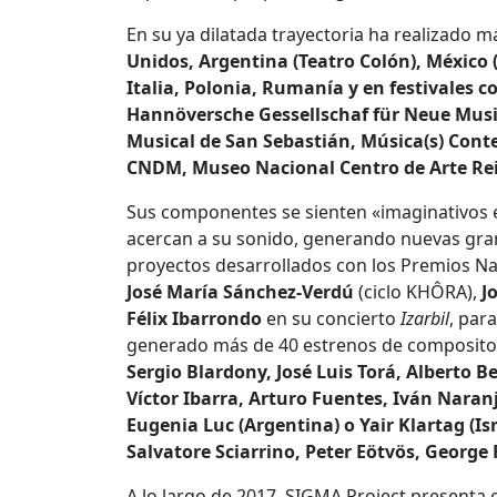
En su ya dilatada trayectoria ha realizado 
Unidos, Argentina (Teatro Colón), México (
Italia, Polonia, Rumanía y en festivales 
Hannöversche Gessellschaf für Neue Musi
Musical de San Sebastián, Música(s) Conte
CNDM, Museo Nacional Centro de Arte Rei
Sus componentes se sienten «imaginativos e
acercan a su sonido, generando nuevas gra
proyectos desarrollados con los Premios N
José María Sánchez-Verdú
(ciclo KHÔRA),
J
Félix Ibarrondo
en su concierto
Izarbil
, par
generado más de 40 estrenos de composit
Sergio Blardony, José Luis Torá, Alberto 
Víctor Ibarra, Arturo Fuentes, Iván Naranj
Eugenia Luc (Argentina) o Yair Klartag (I
Salvatore Sciarrino, Peter Eötvös, George
A lo largo de 2017, SIGMA Project presenta 