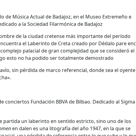
Ciclo de Música Actual de Badajoz, en el Museo Extremeño e
icado a la Sociedad Filarmónica de Badajoz
nombre de la ciudad cretense más importante del período
encuentra el Laberinto de Creta creado por Dédalo pare en
un complejo palacial de gran complejidad que se consideró el
rgo esto no ha podido ser totalmente demostrado
ravío, sin pérdida de marco referencial, donde sea el oyente
cha».
lo de conciertos Fundación BBVA de Bilbao. Dedicado al Sigma
partida un laberinto en sentido estricto, sino uno de los
immen
en dalen es una litografía del año 1947, en la que se
pacial, una pérdida de referencia entre lo que sube y lo que