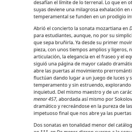
desafían el límite de lo terrenal. Lo que en
suyas deviene una milagrosa exhalación en 
temperamental se funden en un prodigio int
Abrió el concierto la sonata mozartiana en
D
para estudiantes, aunque, no por su simplici
que sepa bruñirla. Ya desde su primer movimi
pieza, con unos tiempos amplios y ligeros,
articulación, la elegancia en el fraseo y el e
siguió una página de mayor calado dramátic
abre las puertas al movimiento prerrománt
fluctúan dando lugar a un juego de luces y 
temperamento y sin estruendo, explorando l
inquietud. Del mismo maestro y de un caráct
menor 457,
abordada así mismo por Sokolov 
dramático y recreándose en la pureza de la
impetuoso final que nos abre ya las puertas
Dos sonatas en tonalidad menor del catálo