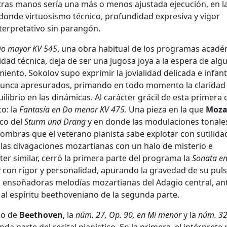
 otras manos sería una más o menos ajustada ejecución, en l
donde virtuosismo técnico, profundidad expresiva y vigor
erpretativo sin parangón.
o mayor KV 545
, una obra habitual de los programas acad
dad técnica, deja de ser una jugosa joya a la espera de alg
ento, Sokolov supo exprimir la jovialidad delicada e infanti
 nunca apresurados, primando en todo momento la claridad 
quilibrio en las dinámicas. Al carácter grácil de esta primera
o: la
Fantasía en Do menor KV 475
. Una pieza en la que
Moza
ico del
Sturm und Drang
y en donde las modulaciones tonale
sombras que el veterano pianista sabe explotar con sutilida
as divagaciones mozartianas con un halo de misterio e
er similar, cerró la primera parte del programa la
Sonata e
con rigor y personalidad, apurando la gravedad de su pul
s ensoñadoras melodías mozartianas del Adagio central, an
 al espíritu beethoveniano de la segunda parte.
go de
Beethoven
, la
núm. 27, Op. 90, en Mi menor
y la
núm. 32