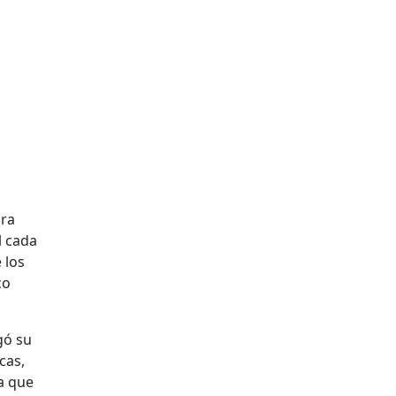
ra
l cada
 los
co
gó su
cas,
va que