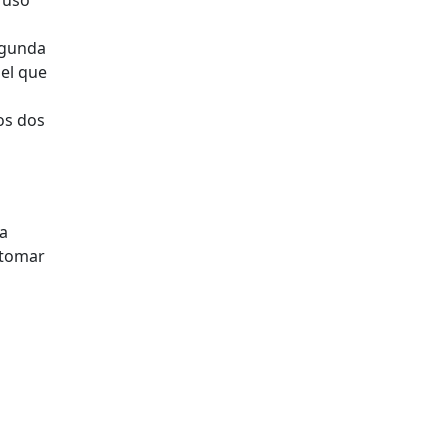
 ruso
egunda
 el que
os dos
la
etomar