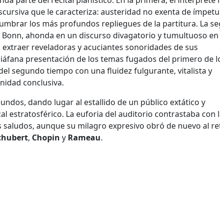
a parte del recital pianístico. En la primera, el intérprete
scursiva que le caracteriza: austeridad no exenta de ímpetu
lumbrar los más profundos repliegues de la partitura. La s
e Bonn, ahonda en un discurso divagatorio y tumultuoso en
extraer reveladoras y acuciantes sonoridades de sus
diáfana presentación de los temas fugados del primero de l
del segundo tiempo con una fluidez fulgurante, vitalista y
nidad conclusiva.
dos, dando lugar al estallido de un público extático y
estratosférico. La euforia del auditorio contrastaba con 
 saludos, aunque su milagro expresivo obró de nuevo al r
chubert
,
Chopin
y
Rameau
.