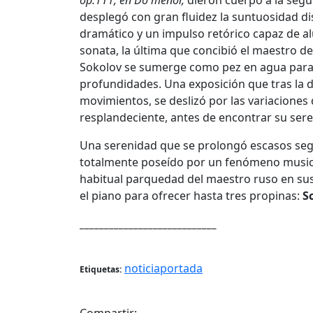
op.111, en Do menor,
dieron cuerpo a la segund
desplegó con gran fluidez la suntuosidad di
dramático y un impulso retórico capaz de a
sonata, la última que concibió el maestro d
Sokolov se sumerge como pez en agua para 
profundidades. Una exposición que tras la 
movimientos, se deslizó por las variaciones 
resplandeciente, antes de encontrar su sere
Una serenidad que se prolongó escasos segun
totalmente poseído por un fenómeno musical 
habitual parquedad del maestro ruso en sus
el piano para ofrecer hasta tres propinas:
S
____________________________
noticiaportada
Etiquetas: