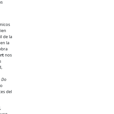
as
émicos
uien
l de la
en la
 obra
rt
nos
s
d,
n Do
so
tes del
,