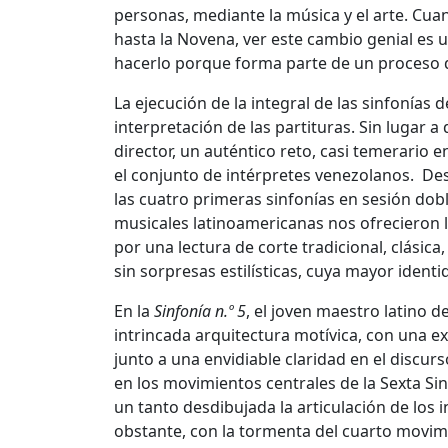
personas, mediante la música y el arte. Cua
hasta la Novena, ver este cambio genial e
hacerlo porque forma parte de un proceso de
La ejecución de la integral de las sinfonías
interpretación de las partituras. Sin lugar 
director, un auténtico reto, casi temerario e
el conjunto de intérpretes venezolanos. De
las cuatro primeras sinfonías en sesión dob
musicales latinoamericanas nos ofrecieron l
por una lectura de corte tradicional, clásic
sin sorpresas estilísticas, cuya mayor identi
En la
Sinfonía n.º 5
, el joven maestro latino d
intrincada arquitectura motívica, con una e
junto a una envidiable claridad en el disc
en los movimientos centrales de la Sexta Si
un tanto desdibujada la articulación de los
obstante, con la tormenta del cuarto movim