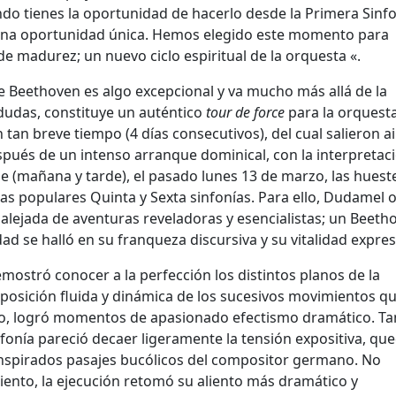
ndo tienes la oportunidad de hacerlo desde la Primera Sinf
s una oportunidad única. Hemos elegido este momento para
 madurez; un nuevo ciclo espiritual de la orquesta «.
 de Beethoven es algo excepcional y va mucho más allá de la
a dudas, constituye un auténtico
tour de force
para la orquesta
n tan breve tiempo (4 días consecutivos), del cual salieron a
spués de un intenso arranque dominical, con la interpretac
le (mañana y tarde), el pasado lunes 13 de marzo, las huest
as populares Quinta y Sexta sinfonías. Para ello, Dudamel 
a, alejada de aventuras reveladoras y esencialistas; un Beeth
dad se halló en su franqueza discursiva y su vitalidad expres
emostró conocer a la perfección los distintos planos de la
xposición fluida y dinámica de los sucesivos movimientos qu
urso, logró momentos de apasionado efectismo dramático. Ta
nfonía pareció decaer ligeramente la tensión expositiva, q
 inspirados pasajes bucólicos del compositor germano. No
iento, la ejecución retomó su aliento más dramático y