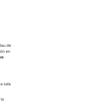
alau de
ión en
vo
a sala
 la