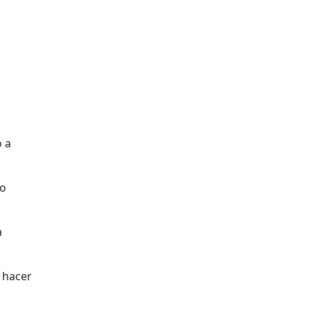
o a
 o
a
 hacer