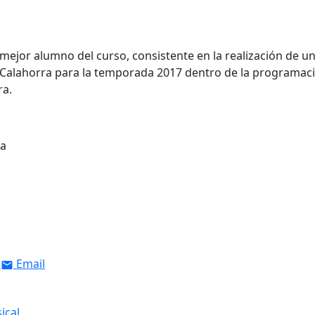
ejor alumno del curso, consistente en la realización de u
 Calahorra para la temporada 2017 dentro de la programac
ra.
ra
Email
ical