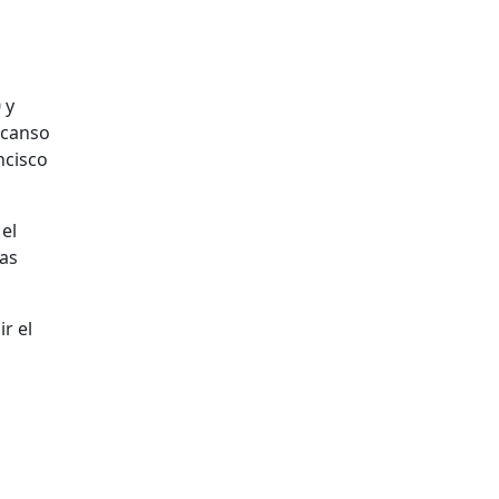
 y
escanso
ncisco
el
las
r el