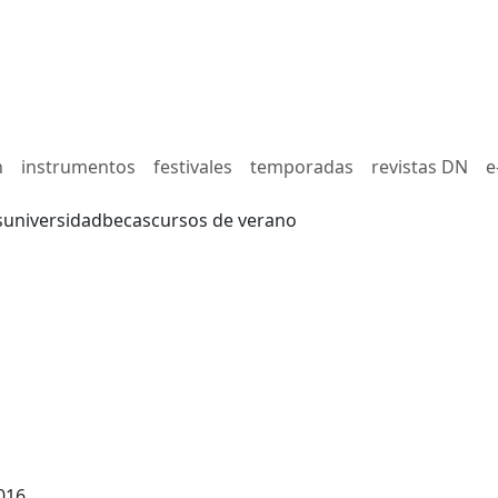
n
instrumentos
festivales
temporadas
revistas DN
e
s
universidad
becas
cursos de verano
016