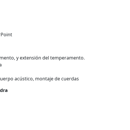
rPoint
amento, y extensión del temperamento.
a
 cuerpo acústico, montaje de cuerdas
edra