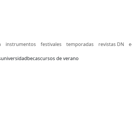
n
instrumentos
festivales
temporadas
revistas DN
e
s
universidad
becas
cursos de verano