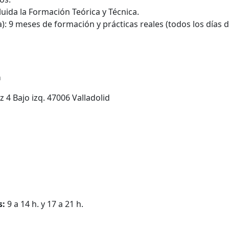
luida la Formación Teórica y Técnica.
a): 9 meses de formación y prácticas reales (todos los días d
a
 4 Bajo izq. 47006 Valladolid
s:
9 a 14 h. y 17 a 21 h.