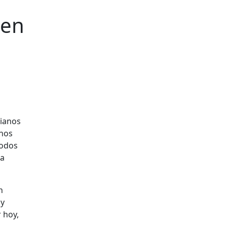
 en
unos
todos
la
n
 y
 hoy,