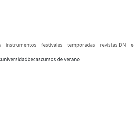
n
instrumentos
festivales
temporadas
revistas DN
e
s
universidad
becas
cursos de verano