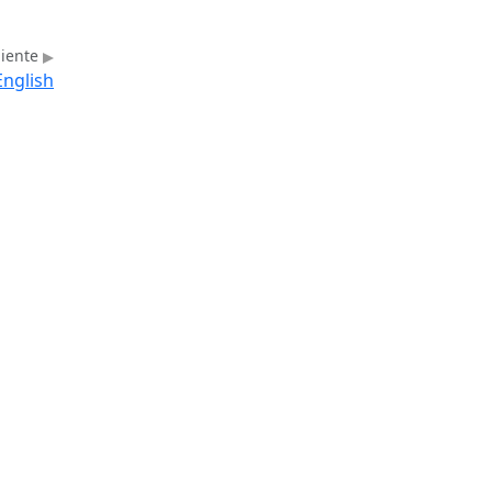
uiente
nglish