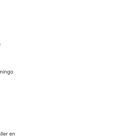
e
omingo
ller en