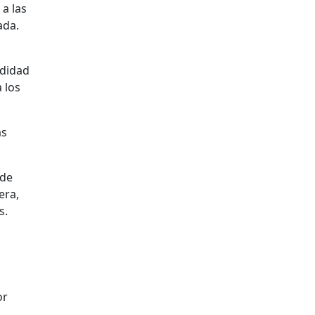
a las
ada.
ndidad
 los
as
 de
era,
s.
or