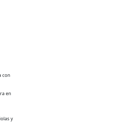
a con
ura en
iolas y