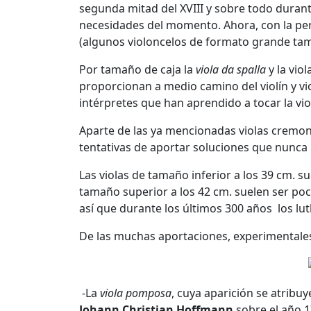
segunda mitad del XVIII y sobre todo durant
necesidades del momento. Ahora, con la per
(algunos violoncelos de formato grande ta
Por tamaño de caja la
viola da spalla
y la vio
proporcionan a medio camino del violín y vio
intérpretes que han aprendido a tocar la vio
Aparte de las ya mencionadas violas cremon
tentativas de aportar soluciones que nunca h
Las violas de tamaño inferior a los 39 cm. su
tamaño superior a los 42 cm. suelen ser poc
así que durante los últimos 300 años los l
De las muchas aportaciones, experimentales
-La
viola pomposa
, cuya aparición se atribu
Johann Christian Hoffmann
sobre el año 