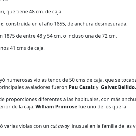
ri
, que tiene 48 cm. de caja
me
, construida en el año 1855, de anchura desmesurada.
en 1875 de entre 48 y 54 cm. o incluso una de 72 cm.
nos 41 cms de caja.
ó numerosas violas tenor, de 50 cms de caja, que se tocab
 principales avaladores fueron
Pau Casals
y
Galvez Bellido
.
 de proporciones diferentes a las habituales, con más anch
rior de la caja.
William Primrose
fue uno de los que la
 varias violas con un
cut away
inusual en la familia de las v