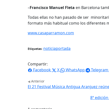
–
Francisco Manuel Fleta
en Barcelona tamb
Todas ellas no han pasado de ser minoritari
formato más habitual como los diferentes mo
www.casaparramon.com
noticiaportada
Etiquetas:
Compartir:
Facebook
X
WhatsApp
Telegram
Anterior
El 21 Festival Música Antigua Aranjuez reún
8ª edición