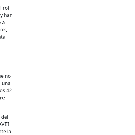
l rol
 y han
o a
tok,
ata
ue no
a una
los 42
re
 del
VIII
te la