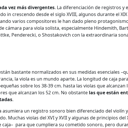
cada vez más divergentes
. La diferenciación de registros y e
o in crescendo desde el siglo XVIII, algunos durante el XIX
cuando varios compositores le han dado pleno protagonism
 de cámara para viola solista, especialmente Hindemith, Bar
nttke, Penderecki, o Shostakovich con la extraordinaria son
ue están bastante normalizados en sus medidas esenciales –q
erancia, la viola es un mundo aparte. La longitud de caja par
pequeñas sobre los 38-39 cm. hasta las violas que alcanzan 
ores que alcanzan los 52 cm. No obstante
las que están ent
ptadas
.
 asumiera un registro sonoro bien diferenciado del violín y
. Muchas violas del XVI y XVII y algunas de principios del X
 caja– para que cumpliera su cometido sonoro, pero duran