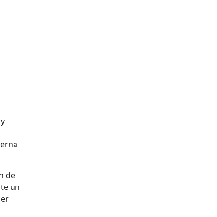
y
s
derna
ón de
nte un
cer