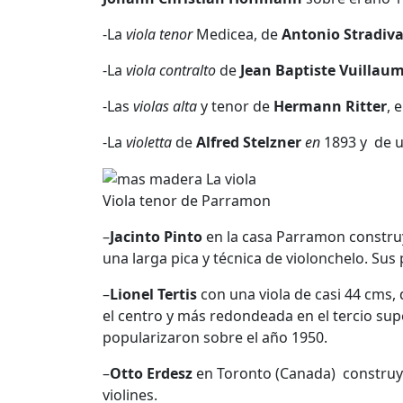
-La
viola tenor
Medicea, de
Antonio Stradiva
-La
viola contralto
de
Jean Baptiste Vuillau
-Las
violas alta
y tenor de
Hermann Ritter
, 
-La
violetta
de
Alfred Stelzner
en
1893 y de u
Viola tenor de Parramon
–
Jacinto Pinto
en la casa Parramon construy
una larga pica y técnica de violonchelo. Sus
–
Lionel Tertis
con una viola de casi 44 cms,
el centro y más redondeada en el tercio supe
popularizaron sobre el año 1950.
–
Otto Erdesz
en Toronto (Canada) construyó
violines.