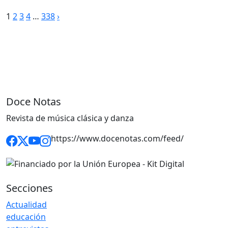
Paginación
1
2
3
4
…
338
›
de
entradas
Doce Notas
Revista de música clásica y danza
https://www.docenotas.com/feed/
Secciones
Actualidad
educación