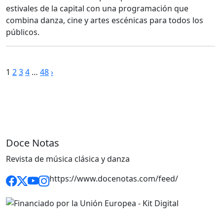
estivales de la capital con una programación que
combina danza, cine y artes escénicas para todos los
públicos.
Paginación
1
2
3
4
…
48
›
de
entradas
Doce Notas
Revista de música clásica y danza
https://www.docenotas.com/feed/