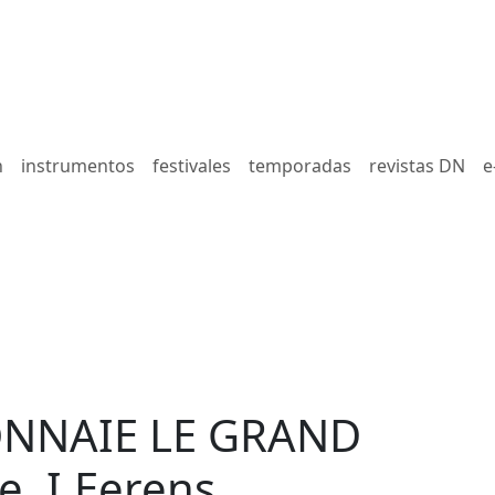
n
instrumentos
festivales
temporadas
revistas DN
e
ONNAIE LE GRAND
, I.Eerens